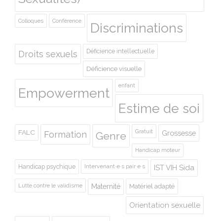
Colloques
Conférence
Discriminations
Déficience intellectuelle
Droits sexuels
Déficience visuelle
enfant
Empowerment
Estime de soi
Gratuit
FALC
Grossesse
Formation
Genre
Handicap moteur
Handicap psychique
Intervenant·e·s pair·e·s
IST VIH Sida
Lutte contre le validisme
Maternité
Matériel adapté
Orientation sexuelle