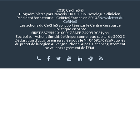
2018 CeRHeS ©
Blog administré par François CROCHON, sexologue clinicien,
Président fondateur du CeRHeS France en 2010 /
Newsletter du
CeRHeS
Les actions du CeRHeS sont portées par le Centre Ressource
Holistique en Santé
SIRET 88795520100017 / APE 7490B RCS Lyon
Société par Actions Simplifiée Unipersonnelle au capital de 5000 €
Déclaration d’activité enregistrée sous le N° 84691769269 auprès
du préfet de la région Auvergne-Rhône-Alpes. Cet enregistrement
ne vaut pas agrément de l’État.