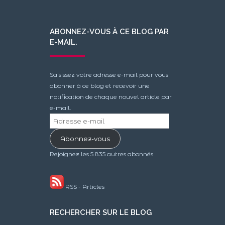
ABONNEZ-VOUS À CE BLOG PAR
E-MAIL.
Saisissez votre adresse e-mail pour vous
abonner à ce blog et recevoir une
notification de chaque nouvel article par
e-mail.
Adresse
e-
Abonnez-vous
mail
Rejoignez les 5 835 autres abonnés
RSS - Articles
RECHERCHER SUR LE BLOG