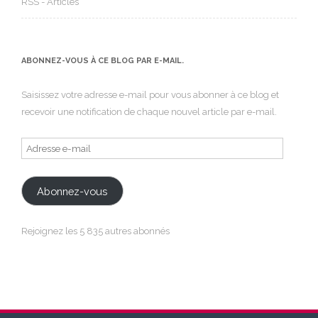
RSS - Articles
ABONNEZ-VOUS À CE BLOG PAR E-MAIL.
Saisissez votre adresse e-mail pour vous abonner à ce blog et
recevoir une notification de chaque nouvel article par e-mail.
Adresse
e-
mail
Abonnez-vous
Rejoignez les 5 835 autres abonnés