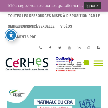
ACCUEIL
Téléchargez nos ressources gratuitement...
Ignorer
TOUTES LES RESSOURCES MISES À DISPOSITION PAR LE
CERHES® FRANCE
OUTILS EN SANTÉ SEXUELLE
VIDÉOS
DOCUMENTS PDF
Phone
Facebook
Twitter
Youtube
Linkedin
Email
RSS