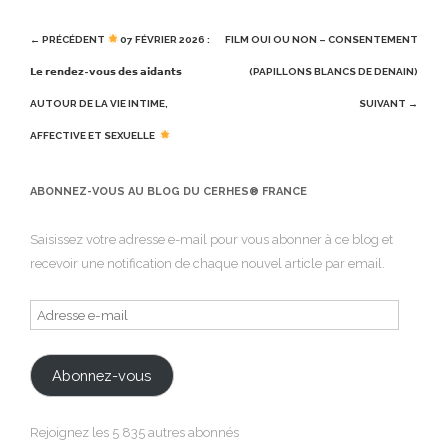
Post
← PRÉCÉDENT
07 FÉVRIER 2026 :
FILM OUI OU NON – CONSENTEMENT
navigation
𝗟𝗲 𝗿𝗲𝗻𝗱𝗲𝘇-𝘃𝗼𝘂𝘀 𝗱𝗲𝘀 𝗮𝗶𝗱𝗮𝗻𝘁𝘀
(PAPILLONS BLANCS DE DENAIN)
AUTOUR DE LA VIE INTIME,
SUIVANT →
AFFECTIVE ET SEXUELLE
ABONNEZ-VOUS AU BLOG DU CERHES® FRANCE
Saisissez votre adresse e-mail pour vous abonner à ce blog et
recevoir une notification de chaque nouvel article par email.
Adresse
e-
mail
Abonnez-vous
Rejoignez les 5 835 autres abonnés