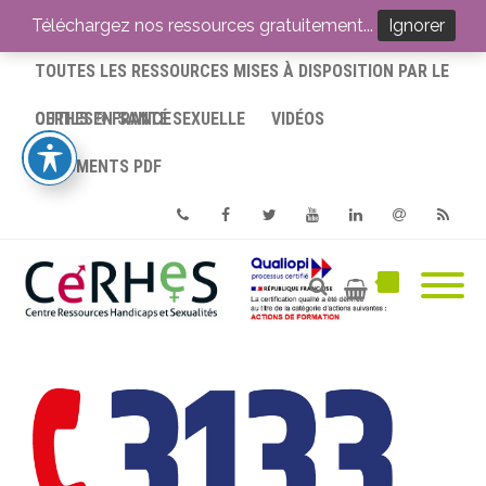
ACCUEIL
Téléchargez nos ressources gratuitement...
Ignorer
TOUTES LES RESSOURCES MISES À DISPOSITION PAR LE
CERHES® FRANCE
OUTILS EN SANTÉ SEXUELLE
VIDÉOS
DOCUMENTS PDF
Phone
Facebook
Twitter
Youtube
Linkedin
Email
RSS