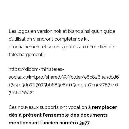
Les logos en version noir et blanc ainsi qu’un guide
d’utilisation viendront compléter ce kit
prochainement et seront ajoutés au même lien de
téléchargement :
https://dicom-ministeres-
sociaux.wimi.pro/shared/#/folder/e8c8263a3d1d6
1744d3d9707075bb683e89115cdd9a7c9e2787146
71c6a20d2f
Ces nouveaux supports ont vocation à
remplacer
dès à présent l’ensemble des documents
mentionnant l’ancien numéro 3977.