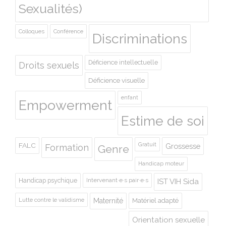
Sexualités)
Colloques
Conférence
Discriminations
Déficience intellectuelle
Droits sexuels
Déficience visuelle
enfant
Empowerment
Estime de soi
Gratuit
FALC
Grossesse
Formation
Genre
Handicap moteur
Handicap psychique
Intervenant·e·s pair·e·s
IST VIH Sida
Lutte contre le validisme
Maternité
Matériel adapté
Orientation sexuelle