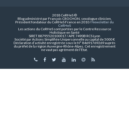
2018 CeRHeS ©
Blog administré par François CROCHON, sexologue clinicien,
Président fondateur du CeRHeS France en 2010 /
Newsletter du
CeRHeS
Les actions du CeRHeS sont portées par le Centre Ressource
Holistique en Santé
SIRET 88795520100017 / APE 7490B RCS Lyon
Société par Actions Simplifiée Unipersonnelle au capital de 5000 €
Déclaration d’activité enregistrée sous le N° 84691769269 auprès
du préfet de la région Auvergne-Rhône-Alpes. Cet enregistrement
ne vaut pas agrément de l’État.