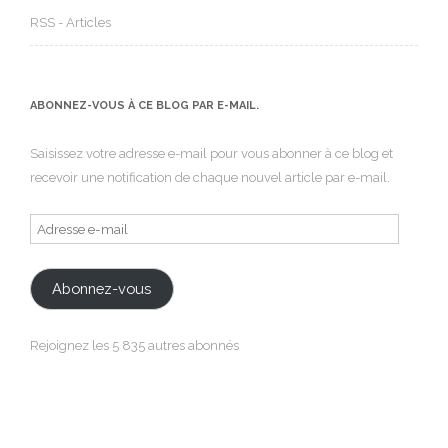
RSS - Articles
ABONNEZ-VOUS À CE BLOG PAR E-MAIL.
Saisissez votre adresse e-mail pour vous abonner à ce blog et
recevoir une notification de chaque nouvel article par e-mail.
Adresse
e-
mail
Abonnez-vous
Rejoignez les 5 835 autres abonnés