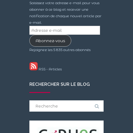
Saisissez votre adresse e-mail pour vous
abonner à ce blog et recevoir une
notification de chaque nouvel article par
e-mail.
Adresse
e-
Abonnez-vous
mail
Rejoignez les 5 835 autres abonnés
RSS - Articles
RECHERCHER SUR LE BLOG
Search
for: