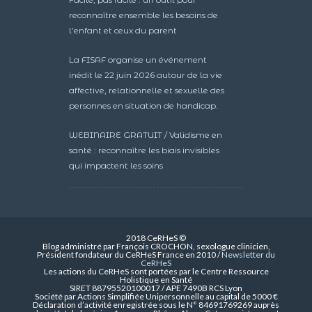
reconnaître ensemble les besoins de
l’enfant et ceux du parent
La FISAF organise un événement
inédit le 22 juin 2026 autour de la vie
affective, relationnelle et sexuelle des
personnes en situation de handicap.
WEBINAIRE GRATUIT / Validisme en
santé : reconnaître les biais invisibles
qui impactent les soins
2018 CeRHeS ©
Blog administré par François CROCHON, sexologue clinicien,
Président fondateur du CeRHeS France en 2010 /
Newsletter du
CeRHeS
Les actions du CeRHeS sont portées par le Centre Ressource
Holistique en Santé
SIRET 88795520100017 / APE 7490B RCS Lyon
Société par Actions Simplifiée Unipersonnelle au capital de 5000 €
Déclaration d’activité enregistrée sous le N° 84691769269 auprès