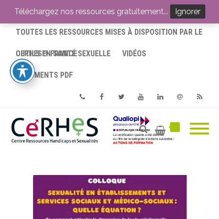
ACCUEIL
Téléchargez nos ressources gratuitement...
Ignorer
TOUTES LES RESSOURCES MISES À DISPOSITION PAR LE
CERHES® FRANCE
OUTILS EN SANTÉ SEXUELLE
VIDÉOS
DOCUMENTS PDF
Phone
Facebook
Twitter
Youtube
Linkedin
Email
RSS