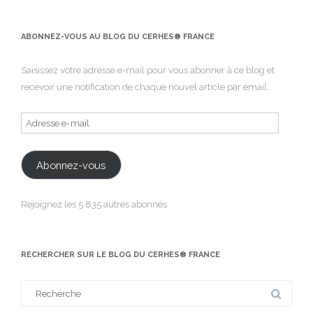
ABONNEZ-VOUS AU BLOG DU CERHES® FRANCE
Saisissez votre adresse e-mail pour vous abonner à ce blog et
recevoir une notification de chaque nouvel article par email.
Adresse
e-
mail
Abonnez-vous
Rejoignez les 5 835 autres abonnés
RECHERCHER SUR LE BLOG DU CERHES® FRANCE
Search
for: