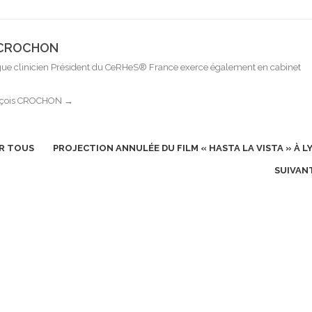
s CROCHON
e clinicien Président du CeRHeS® France exerce également en cabinet
rançois CROCHON
→
UR TOUS
PROJECTION ANNULÉE DU FILM « HASTA LA VISTA » À L
SUIVAN