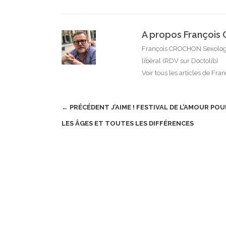
A propos Françoi
François CROCHON Sexologu
libéral (RDV sur Doctolib)
Voir tous les articles de F
Post
← PRÉCÉDENT
J’AIME ! FESTIVAL DE L’AMOUR PO
navigation
LES ÂGES ET TOUTES LES DIFFÉRENCES