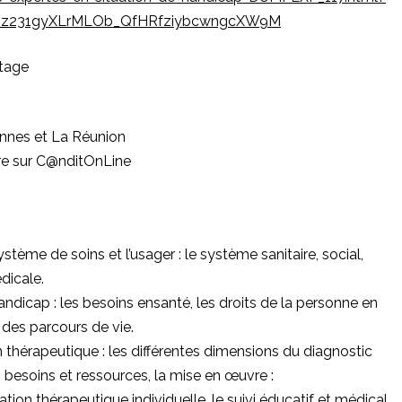
R1z231gyXLrMLOb_QfHRfziybcwngcXW9M
stage
ennes et La Réunion
re sur
C@nditOnLine
ème de soins et l’usager : le système sanitaire, social,
dicale.
dicap : les besoins ensanté, les droits de la personne en
des parcours de vie.
n thérapeutique : les différentes dimensions du diagnostic
: besoins et ressources, la mise en œuvre :
ucation thérapeutique individuelle, le suivi éducatif et médical.