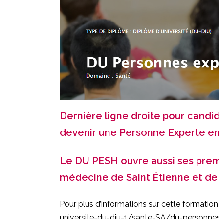
Dernière ligne droite pour candi
devenir une Personne Experte en
Le DU PESH ouvre aussi ses premi
médecine de Saint Étienne et de l
Pour plus d’informations sur cette formation
universite-du-diu-1/sante-SA/du-personne