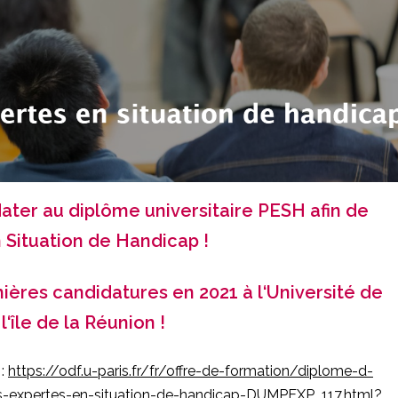
dater au diplôme universitaire PESH afin de
 Situation de Handicap !
ères candidatures en 2021 à l‘Université de
‘île de la Réunion !
 :
https://odf.u-paris.fr/fr/offre-de-formation/diplome-d-
s-expertes-en-situation-de-handicap-DUMPEXP_117.html?