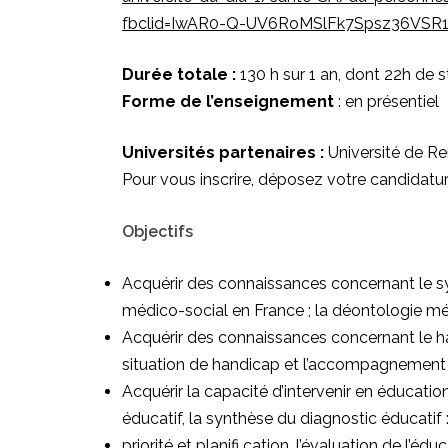
fbclid=IwAR0-Q-UV6RoMSlFk7Spsz36VS
Durée totale :
130 h sur 1 an, dont 22h de 
Forme de l’enseignement
: en présentiel
Universités partenaires :
Université de R
Pour vous inscrire, déposez votre candidatu
Objectifs
Acquérir des connaissances concernant le syst
médico-social en France ; la déontologie mé
Acquérir des connaissances concernant le han
situation de handicap et l’accompagnement 
Acquérir la capacité d’intervenir en éducatio
éducatif, la synthèse du diagnostic éducatif 
priorité et planifi cation, l’évaluation de l’éd