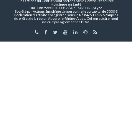
Les actions du CeRHeS sont portées par le Centre Ressource
Holistique en Santé
SIRET 88795520100017 / APE 7490B RCS Lyon
Société par Actions Simplifiée Unipersonnelle au capital de 5000 €
Déclaration d’activité enregistrée sous le N° 84691769269 auprès
du préfet de la région Auvergne-Rhône-Alpes. Cet enregistrement
ne vaut pas agrément de l’État.