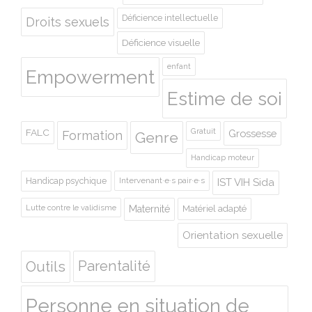
Déficience intellectuelle
Droits sexuels
Déficience visuelle
enfant
Empowerment
Estime de soi
Gratuit
FALC
Grossesse
Formation
Genre
Handicap moteur
Handicap psychique
Intervenant·e·s pair·e·s
IST VIH Sida
Lutte contre le validisme
Maternité
Matériel adapté
Orientation sexuelle
Outils
Parentalité
Personne en situation de