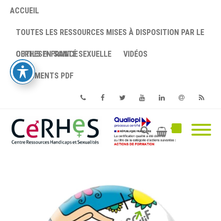
ACCUEIL
TOUTES LES RESSOURCES MISES À DISPOSITION PAR LE
CERHES® FRANCE
OUTILS EN SANTÉ SEXUELLE
VIDÉOS
DOCUMENTS PDF
Phone
Facebook
Twitter
Youtube
Linkedin
Email
RSS