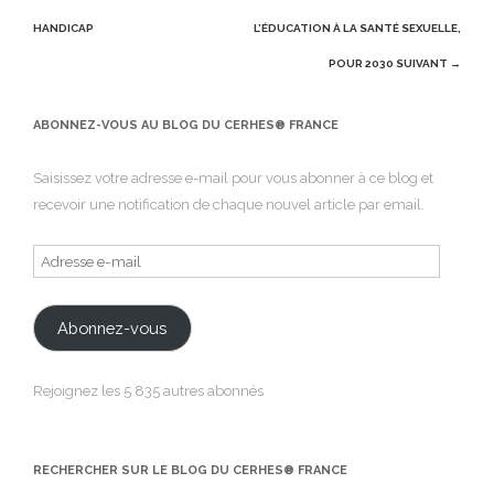
navigation
HANDICAP
L’ÉDUCATION À LA SANTÉ SEXUELLE,
POUR 2030
SUIVANT →
ABONNEZ-VOUS AU BLOG DU CERHES® FRANCE
Saisissez votre adresse e-mail pour vous abonner à ce blog et
recevoir une notification de chaque nouvel article par email.
Adresse
e-
mail
Abonnez-vous
Rejoignez les 5 835 autres abonnés
RECHERCHER SUR LE BLOG DU CERHES® FRANCE