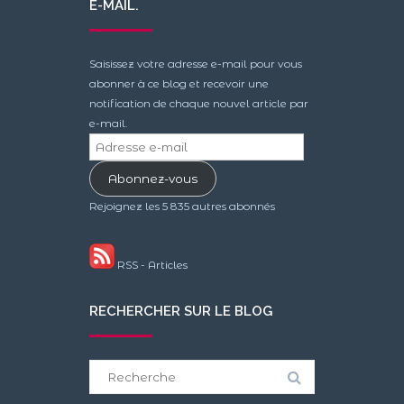
E-MAIL.
Saisissez votre adresse e-mail pour vous
abonner à ce blog et recevoir une
notification de chaque nouvel article par
e-mail.
Adresse
e-
Abonnez-vous
mail
Rejoignez les 5 835 autres abonnés
RSS - Articles
RECHERCHER SUR LE BLOG
Search
for: