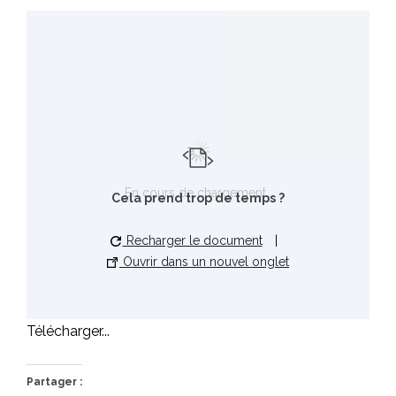
En cours de chargement…
Cela prend trop de temps ?
Recharger le document
|
Ouvrir dans un nouvel onglet
Télécharger...
Partager :