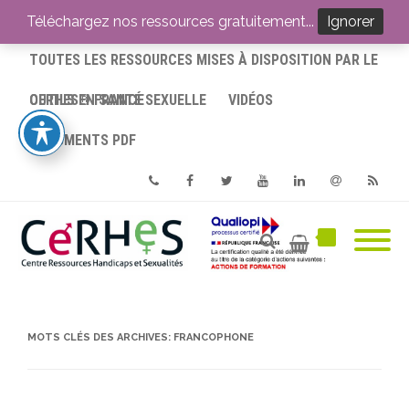
ACCUEIL
Téléchargez nos ressources gratuitement...
Ignorer
TOUTES LES RESSOURCES MISES À DISPOSITION PAR LE
CERHES® FRANCE
OUTILS EN SANTÉ SEXUELLE
VIDÉOS
DOCUMENTS PDF
Phone
Facebook
Twitter
Youtube
Linkedin
Email
RSS
MOTS CLÉS DES ARCHIVES:
FRANCOPHONE