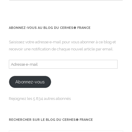
ABONNEZ-VOUS AU BLOG DU CERHES® FRANCE
Saisissez votre adresse e-mail pour vous abonner à ce blog et
recevoir une notification de chaque nouvel article par email.
Adresse
e-
mail
Abonnez-vous
Rejoignez les 5 834 autres abonnés
RECHERCHER SUR LE BLOG DU CERHES® FRANCE