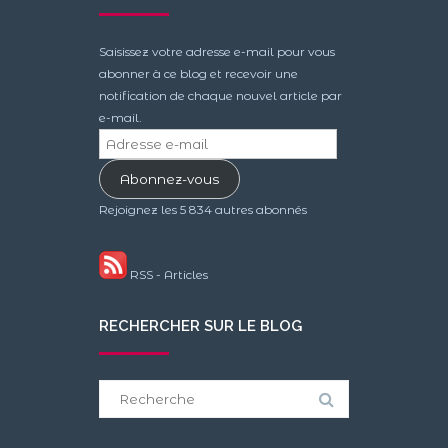
Saisissez votre adresse e-mail pour vous
abonner à ce blog et recevoir une
notification de chaque nouvel article par
e-mail.
Adresse
e-
Abonnez-vous
mail
Rejoignez les 5 834 autres abonnés
RSS - Articles
RECHERCHER SUR LE BLOG
Search
for: