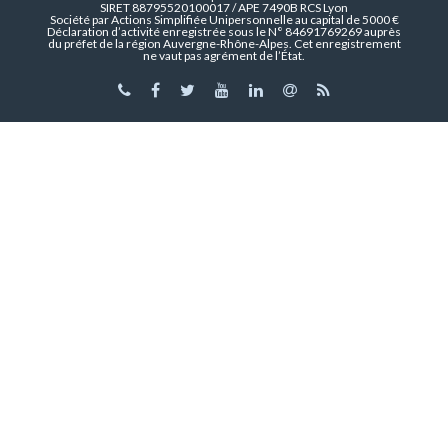
SIRET 88795520100017 / APE 7490B RCS Lyon
Société par Actions Simplifiée Unipersonnelle au capital de 5000 €
Déclaration d’activité enregistrée sous le N° 84691769269 auprès
du préfet de la région Auvergne-Rhône-Alpes. Cet enregistrement
ne vaut pas agrément de l’État.