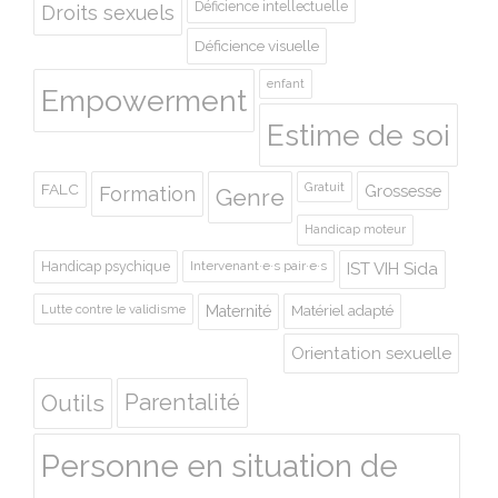
Déficience intellectuelle
Droits sexuels
Déficience visuelle
enfant
Empowerment
Estime de soi
Gratuit
FALC
Grossesse
Formation
Genre
Handicap moteur
Handicap psychique
Intervenant·e·s pair·e·s
IST VIH Sida
Lutte contre le validisme
Maternité
Matériel adapté
Orientation sexuelle
Outils
Parentalité
Personne en situation de