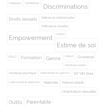
Colloques
Conférence
Discriminations
Déficience intellectuelle
Droits sexuels
Déficience visuelle
enfant
Empowerment
Estime de soi
Gratuit
FALC
Grossesse
Formation
Genre
Handicap moteur
Handicap psychique
Intervenant·e·s pair·e·s
IST VIH Sida
Lutte contre le validisme
Maternité
Matériel adapté
Orientation sexuelle
Outils
Parentalité