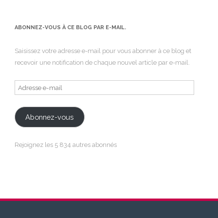
ABONNEZ-VOUS À CE BLOG PAR E-MAIL.
Saisissez votre adresse e-mail pour vous abonner à ce blog et
recevoir une notification de chaque nouvel article par e-mail.
Adresse
e-
mail
Abonnez-vous
Rejoignez les 5 834 autres abonnés