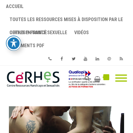
ACCUEIL
TOUTES LES RESSOURCES MISES À DISPOSITION PAR LE
CERHES® FRANCE
OUTILS EN SANTÉ SEXUELLE
VIDÉOS
DOCUMENTS PDF
Phone
Facebook
Twitter
Youtube
Linkedin
Email
RSS