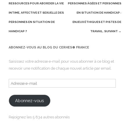
navigation
RESSOURCES POUR ABORDER LA VIE
PERSONNES ÂGÉES ET PERSONNES
INTIME, AFFECTIVE ET SEXUELLE DES
EN SITUATION DE HANDICAP :
PERSONNES EN SITUATION DE
ENJEUX ÉTHIQUES ET PISTES DE
HANDICAP ?
TRAVAIL.
SUIVANT →
ABONNEZ-VOUS AU BLOG DU CERHES® FRANCE
Saisissez votre adresse e-mail pour vous abonner à ce blog et
recevoir une notification de chaque nouvel article par email.
Adresse
e-
mail
Abonnez-vous
Rejoignez les 5 834 autres abonnés