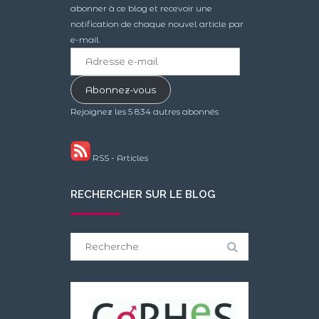
abonner à ce blog et recevoir une
notification de chaque nouvel article par
e-mail.
Adresse
e-
mail
Abonnez-vous
Rejoignez les 5 834 autres abonnés
RSS - Articles
RECHERCHER SUR LE BLOG
Search
for: