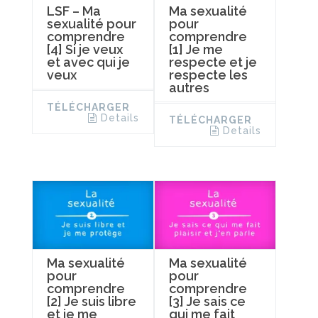
LSF – Ma
Ma sexualité
sexualité pour
pour
comprendre
comprendre
[4] Si je veux
[1] Je me
et avec qui je
respecte et je
veux
respecte les
autres
TÉLÉCHARGER
Details
TÉLÉCHARGER
Details
Ma sexualité
Ma sexualité
pour
pour
comprendre
comprendre
[2] Je suis libre
[3] Je sais ce
et je me
qui me fait