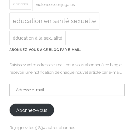
violences
violences conjugales
éducation en santé sexuelle
éducation à la sexualité
ABONNEZ-VOUS À CE BLOG PAR E-MAIL.
Saisissez votre adresse e-mail pour vous abonner à ce blog et
recevoir une notification de chaque nouvel article par e-mail.
Adresse
e-
mail
Abonnez-vous
Rejoignez les 5 834 autres abonnés