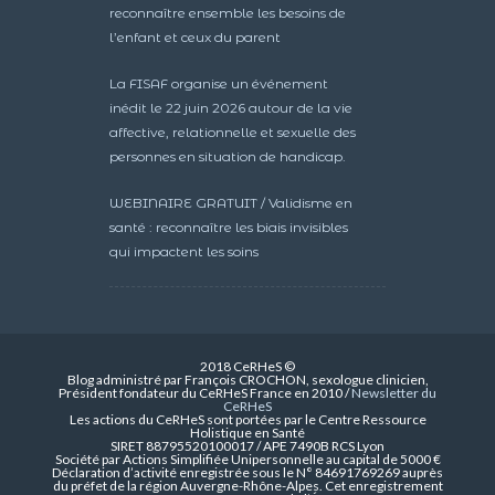
reconnaître ensemble les besoins de
l’enfant et ceux du parent
La FISAF organise un événement
inédit le 22 juin 2026 autour de la vie
affective, relationnelle et sexuelle des
personnes en situation de handicap.
WEBINAIRE GRATUIT / Validisme en
santé : reconnaître les biais invisibles
qui impactent les soins
2018 CeRHeS ©
Blog administré par François CROCHON, sexologue clinicien,
Président fondateur du CeRHeS France en 2010 /
Newsletter du
CeRHeS
Les actions du CeRHeS sont portées par le Centre Ressource
Holistique en Santé
SIRET 88795520100017 / APE 7490B RCS Lyon
Société par Actions Simplifiée Unipersonnelle au capital de 5000 €
Déclaration d’activité enregistrée sous le N° 84691769269 auprès
du préfet de la région Auvergne-Rhône-Alpes. Cet enregistrement