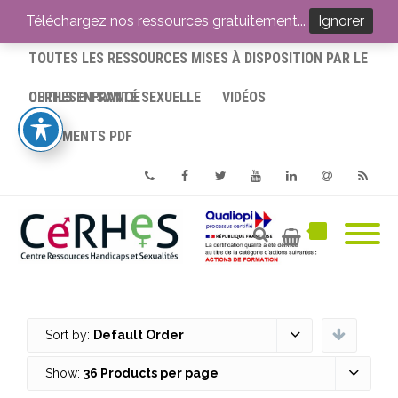
ACCUEIL
Téléchargez nos ressources gratuitement...
Ignorer
TOUTES LES RESSOURCES MISES À DISPOSITION PAR LE
CERHES® FRANCE
OUTILS EN SANTÉ SEXUELLE
VIDÉOS
DOCUMENTS PDF
Phone
Facebook
Twitter
Youtube
Linkedin
Email
RSS
Sort by:
Default Order
Show:
36 Products per page