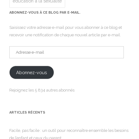
éducation à la sexualité
ABONNEZ-VOUS À CE BLOG PAR E-MAIL.
Saisissez votre adresse e-mail pour vous abonner à ce blog et
recevoir une notification de chaque nouvel article par e-mail.
Adresse
e-
mail
Abonnez-vous
Rejoignez les 5 834 autres abonnés
ARTICLES RÉCENTS
Facile, pas facile : un outil pour reconnaître ensemble les besoins
de l’enfant et ceux du parent