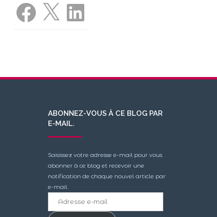
Facebook
X
LinkedIn
ABONNEZ-VOUS À CE BLOG PAR
E-MAIL.
Saisissez votre adresse e-mail pour vous
abonner à ce blog et recevoir une
notification de chaque nouvel article par
e-mail.
Adresse
e-