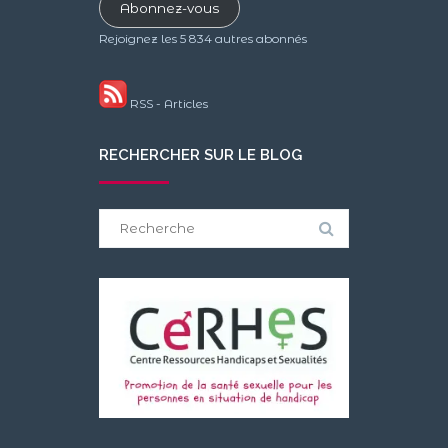
mail
Abonnez-vous
Rejoignez les 5 834 autres abonnés
RSS - Articles
RECHERCHER SUR LE BLOG
Search
for: