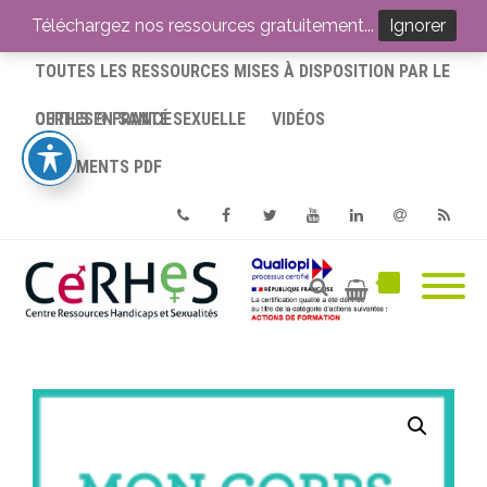
ACCUEIL
Téléchargez nos ressources gratuitement...
Ignorer
TOUTES LES RESSOURCES MISES À DISPOSITION PAR LE
CERHES® FRANCE
OUTILS EN SANTÉ SEXUELLE
VIDÉOS
DOCUMENTS PDF
Phone
Facebook
Twitter
Youtube
Linkedin
Email
RSS