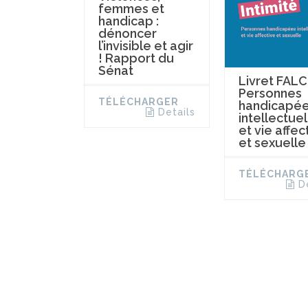
femmes et
handicap :
dénoncer
l’invisible et agir
! Rapport du
Sénat
Livret FALC
Personnes
TÉLÉCHARGER
handicapé
Details
intellectuel
et vie affec
et sexuelle
TÉLÉCHARG
D