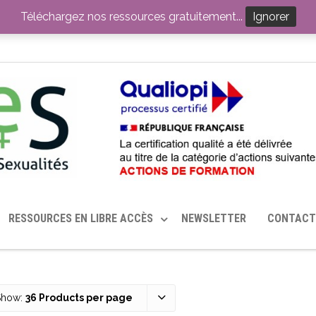
ITION PAR LE CERHES® FRANCE
OUTILS EN SANTÉ SEXUELLE
Téléchargez nos ressources gratuitement...
Ignorer
RESSOURCES EN LIBRE ACCÈS
NEWSLETTER
CONTACT
Show:
36 Products per page