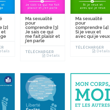
é
Ma sexualité
Ma sexualité
pour
pour
 [2]
comprendre [3]
comprendre [4]
 et
Je sais ce qui
Si je veux et
ège
me fait plaisir et
avec qui je veux
j’en parle
ER
TÉLÉCHARGER
etails
Details
TÉLÉCHARGER
Details