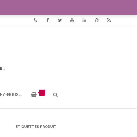
VIDÉOS
DOCUMENTS PDF
Phone
Facebook
Twitter
Youtube
Linkedin
Email
RSS
EZ-NOUS…
ÉTIQUETTES PRODUIT