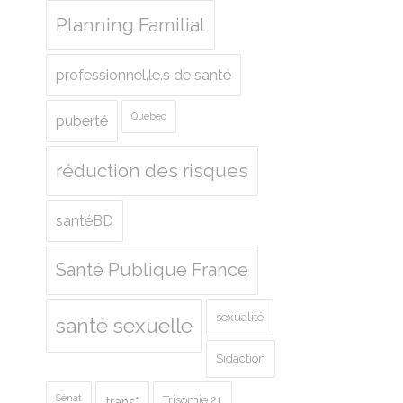
Planning Familial
professionnel.le.s de santé
Quebec
puberté
réduction des risques
santéBD
Santé Publique France
sexualité
santé sexuelle
Sidaction
Sénat
Trisomie 21
trans*