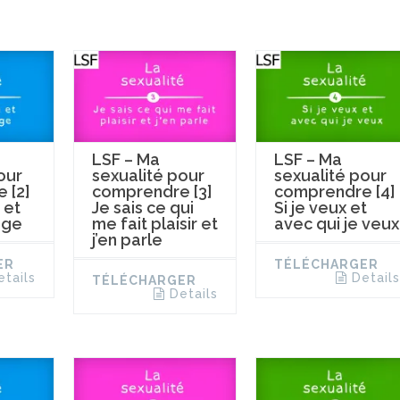
LSF – Ma
LSF – Ma
our
sexualité pour
sexualité pour
 [2]
comprendre [3]
comprendre [4]
 et
Je sais ce qui
Si je veux et
ège
me fait plaisir et
avec qui je veux
j’en parle
ER
TÉLÉCHARGER
etails
Details
TÉLÉCHARGER
Details