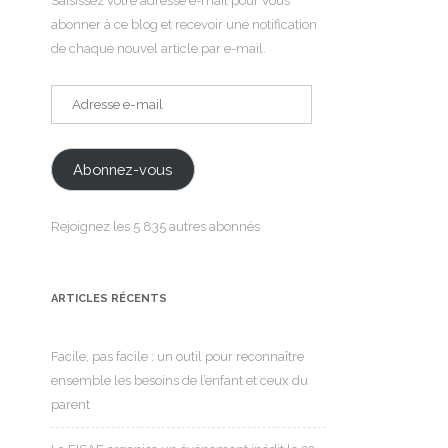
Saisissez votre adresse e-mail pour vous
abonner à ce blog et recevoir une notification
de chaque nouvel article par e-mail.
Adresse
e-
mail
Abonnez-vous
Rejoignez les 5 835 autres abonnés
ARTICLES RÉCENTS
Facile, pas facile : un outil pour reconnaître
ensemble les besoins de l’enfant et ceux du
parent