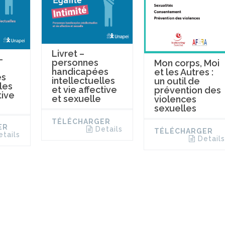
Livret –
-
personnes
Mon corps, Moi
handicapées
et les Autres :
es
intellectuelles
un outil de
les
et vie affective
prévention des
tive
et sexuelle
violences
sexuelles
TÉLÉCHARGER
ER
Details
TÉLÉCHARGER
etails
Details