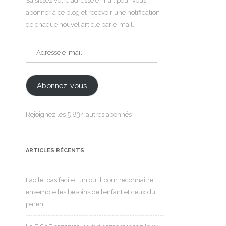
Saisissez votre adresse e-mail pour vous
abonner à ce blog et recevoir une notification
de chaque nouvel article par e-mail.
Adresse
e-
mail
Abonnez-vous
Rejoignez les 5 834 autres abonnés
ARTICLES RÉCENTS
Facile, pas facile : un outil pour reconnaître
ensemble les besoins de l’enfant et ceux du
parent