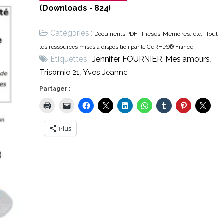
(Downloads - 824)
Catégories :
,
,
Documents PDF
Thèses, Mémoires, etc.
Tout
les ressources mises à disposition par le CeRHeS® France
Étiquettes :
Jennifer FOURNIER
,
Mes amours
,
Trisomie 21
,
Yves Jeanne
Partager :
Plus