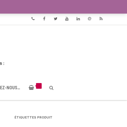
VIDÉOS
DOCUMENTS PDF
Phone
Facebook
Twitter
Youtube
Linkedin
Email
RSS
EZ-NOUS…
ÉTIQUETTES PRODUIT