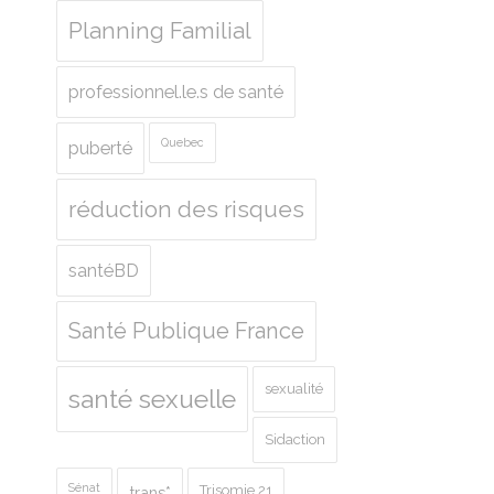
Planning Familial
professionnel.le.s de santé
Quebec
puberté
réduction des risques
santéBD
Santé Publique France
sexualité
santé sexuelle
Sidaction
Sénat
Trisomie 21
trans*