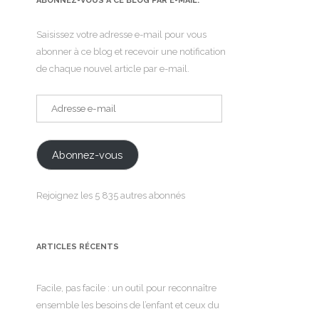
ABONNEZ-VOUS À CE BLOG PAR E-MAIL.
Saisissez votre adresse e-mail pour vous
abonner à ce blog et recevoir une notification
de chaque nouvel article par e-mail.
Adresse
e-
mail
Abonnez-vous
Rejoignez les 5 835 autres abonnés
ARTICLES RÉCENTS
Facile, pas facile : un outil pour reconnaître
ensemble les besoins de l’enfant et ceux du