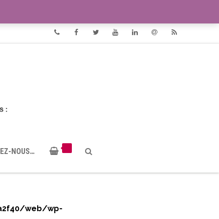
VIDÉOS
DOCUMENTS PDF
Phone
Facebook
Twitter
Youtube
Linkedin
Email
RSS
EZ-NOUS…
a2f40/web/wp-