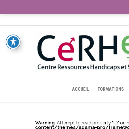
ACCUEIL
TOUTES LES RESSOURCES MISES À DISPOS
ACCUEIL
FORMATIONS
Warning
: Attempt to read property "ID" on n
content/themes/agama-pro/framewo