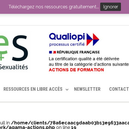
ITION PAR LE CERHES® FRANCE
OUTILS EN SANTÉ SEXUELLE
Téléchargez nos ressources gratuitement...
Ignorer
RESSOURCES EN LIBRE ACCÈS
NEWSLETTER
CONTACT
ull in
/home/clients/78a6ecaac9daab03b13e9633aac
rk/agama-actions.php
on line
19