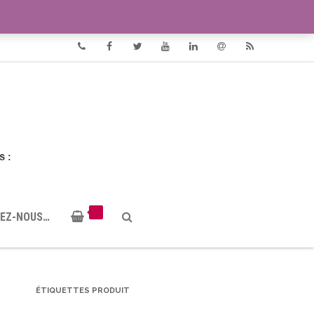
VIDÉOS
DOCUMENTS PDF
Phone
Facebook
Twitter
Youtube
Linkedin
Email
RSS
EZ-NOUS…
ÉTIQUETTES PRODUIT