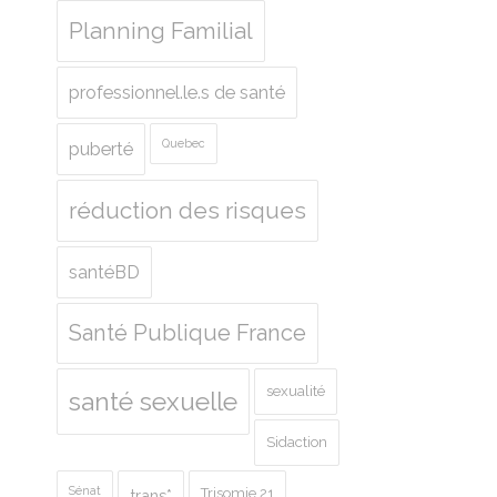
Planning Familial
professionnel.le.s de santé
Quebec
puberté
réduction des risques
santéBD
Santé Publique France
sexualité
santé sexuelle
Sidaction
Sénat
Trisomie 21
trans*