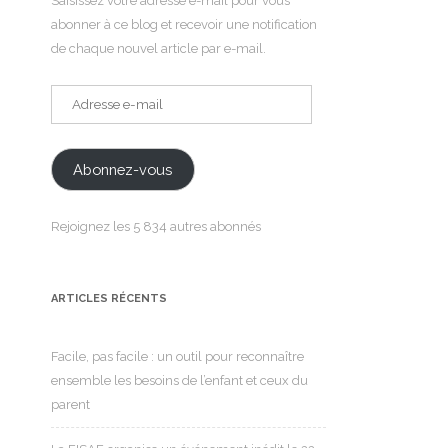
Saisissez votre adresse e-mail pour vous
abonner à ce blog et recevoir une notification
de chaque nouvel article par e-mail.
Adresse
e-
mail
Abonnez-vous
Rejoignez les 5 834 autres abonnés
ARTICLES RÉCENTS
Facile, pas facile : un outil pour reconnaître
ensemble les besoins de l’enfant et ceux du
parent