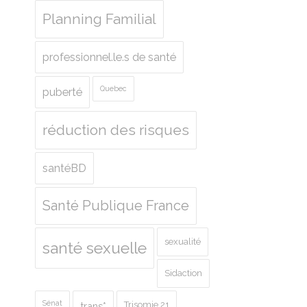
Planning Familial
professionnel.le.s de santé
Quebec
puberté
réduction des risques
santéBD
Santé Publique France
sexualité
santé sexuelle
Sidaction
Sénat
Trisomie 21
trans*