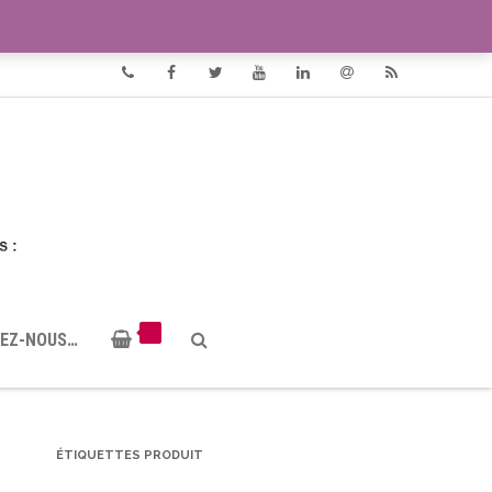
VIDÉOS
DOCUMENTS PDF
Phone
Facebook
Twitter
Youtube
Linkedin
Email
RSS
EZ-NOUS…
ÉTIQUETTES PRODUIT