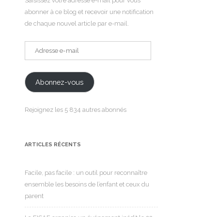
Saisissez votre adresse e-mail pour vous
abonner à ce blog et recevoir une notification
de chaque nouvel article par e-mail.
Adresse
e-
mail
Abonnez-vous
Rejoignez les 5 834 autres abonnés
ARTICLES RÉCENTS
Facile, pas facile : un outil pour reconnaître
ensemble les besoins de l’enfant et ceux du
parent