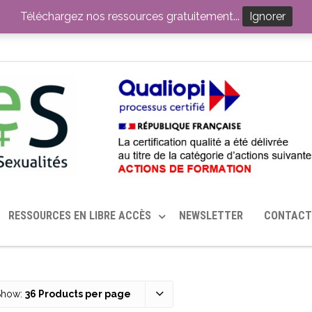
ITION PAR LE CERHES® FRANCE
OUTILS EN SANTÉ SEXUELLE
Téléchargez nos ressources gratuitement...
Ignorer
RESSOURCES EN LIBRE ACCÈS
NEWSLETTER
CONTACT
Show:
36 Products per page