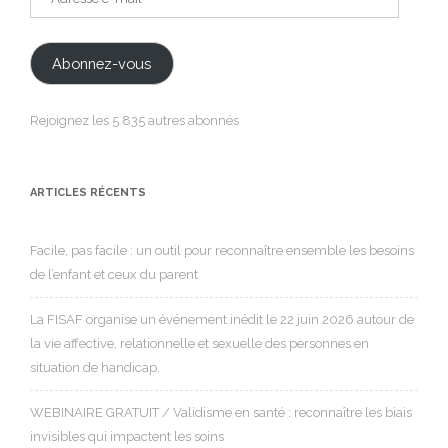
e-
mail
Abonnez-vous
Rejoignez les 5 835 autres abonnés
ARTICLES RÉCENTS
Facile, pas facile : un outil pour reconnaître ensemble les besoins
de l’enfant et ceux du parent
La FISAF organise un événement inédit le 22 juin 2026 autour de
la vie affective, relationnelle et sexuelle des personnes en
situation de handicap.
WEBINAIRE GRATUIT / Validisme en santé : reconnaître les biais
invisibles qui impactent les soins