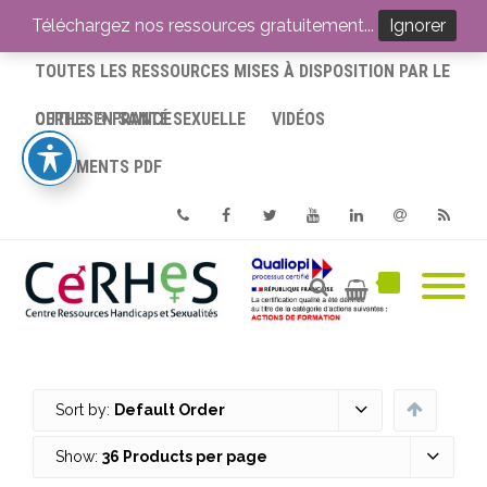
ACCUEIL
Téléchargez nos ressources gratuitement...
Ignorer
TOUTES LES RESSOURCES MISES À DISPOSITION PAR LE
CERHES® FRANCE
OUTILS EN SANTÉ SEXUELLE
VIDÉOS
DOCUMENTS PDF
Phone
Facebook
Twitter
Youtube
Linkedin
Email
RSS
Sort by:
Default Order
Show:
36 Products per page