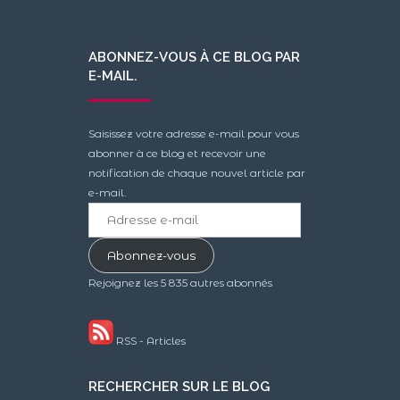
ABONNEZ-VOUS À CE BLOG PAR
E-MAIL.
Saisissez votre adresse e-mail pour vous
abonner à ce blog et recevoir une
notification de chaque nouvel article par
e-mail.
Adresse
e-
mail
Abonnez-vous
Rejoignez les 5 835 autres abonnés
RSS - Articles
RECHERCHER SUR LE BLOG