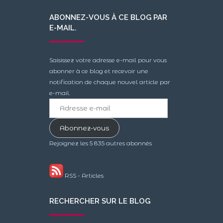
ABONNEZ-VOUS À CE BLOG PAR
E-MAIL.
Saisissez votre adresse e-mail pour vous
abonner à ce blog et recevoir une
notification de chaque nouvel article par
e-mail.
Adresse
e-
mail
Abonnez-vous
Rejoignez les 5 835 autres abonnés
RSS - Articles
RECHERCHER SUR LE BLOG