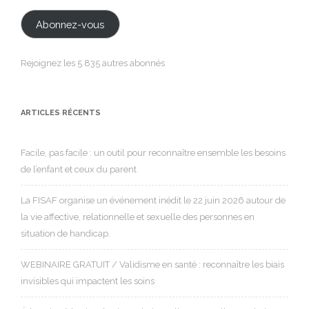
mail
Abonnez-vous
Rejoignez les 5 835 autres abonnés
ARTICLES RÉCENTS
Facile, pas facile : un outil pour reconnaître ensemble les besoins
de l’enfant et ceux du parent
La FISAF organise un événement inédit le 22 juin 2026 autour de
la vie affective, relationnelle et sexuelle des personnes en
situation de handicap.
WEBINAIRE GRATUIT / Validisme en santé : reconnaître les biais
invisibles qui impactent les soins