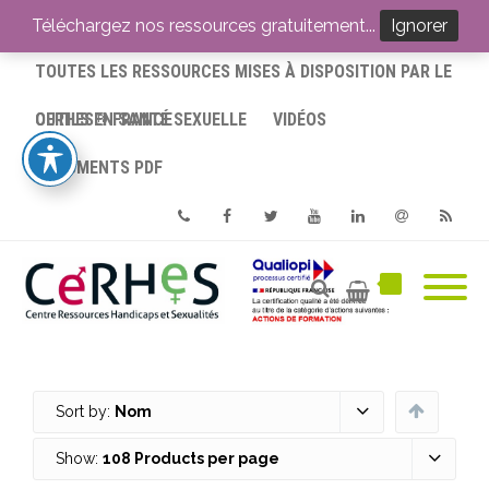
ACCUEIL
Téléchargez nos ressources gratuitement...
Ignorer
TOUTES LES RESSOURCES MISES À DISPOSITION PAR LE
CERHES® FRANCE
OUTILS EN SANTÉ SEXUELLE
VIDÉOS
DOCUMENTS PDF
Phone
Facebook
Twitter
Youtube
Linkedin
Email
RSS
Sort by:
Nom
Show:
108 Products per page