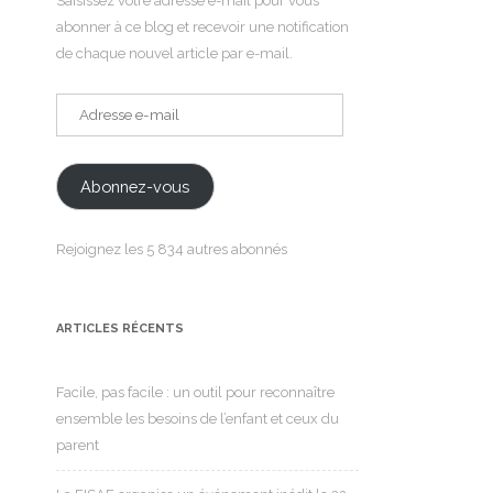
Saisissez votre adresse e-mail pour vous
abonner à ce blog et recevoir une notification
de chaque nouvel article par e-mail.
Adresse
e-
mail
Abonnez-vous
Rejoignez les 5 834 autres abonnés
ARTICLES RÉCENTS
Facile, pas facile : un outil pour reconnaître
ensemble les besoins de l’enfant et ceux du
parent