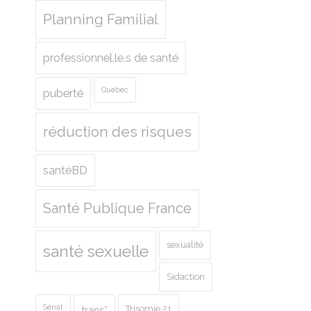
Planning Familial
professionnel.le.s de santé
Quebec
puberté
réduction des risques
santéBD
Santé Publique France
sexualité
santé sexuelle
Sidaction
Sénat
Trisomie 21
trans*