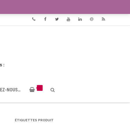
VIDÉOS
DOCUMENTS PDF
Phone
Facebook
Twitter
Youtube
Linkedin
Email
RSS
EZ-NOUS…
ÉTIQUETTES PRODUIT