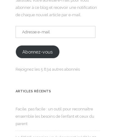
Saisissez votre adresse e-mail pour vous
abonner à ce blog et recevoir une notification
de chaque nouvel article par e-mail.
Adresse
e-
mail
Abonnez-vous
Rejoignez les 5 834 autres abonnés
ARTICLES RÉCENTS
Facile, pas facile : un outil pour reconnaître
ensemble les besoins de l’enfant et ceux du
parent