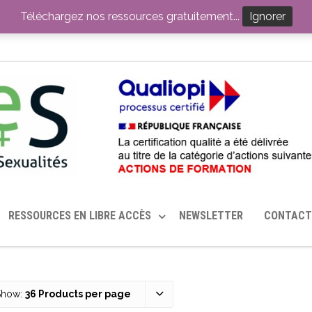
ITION PAR LE CERHES® FRANCE
OUTILS EN SANTÉ SEXUELLE
Téléchargez nos ressources gratuitement...
Ignorer
RESSOURCES EN LIBRE ACCÈS
NEWSLETTER
CONTACT
Show:
36 Products per page