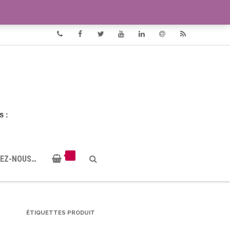
VIDÉOS
DOCUMENTS PDF
Phone
Facebook
Twitter
Youtube
Linkedin
Email
RSS
EZ-NOUS…
ÉTIQUETTES PRODUIT