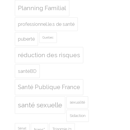
Planning Familial
professionnel.le.s de santé
Quebec
puberté
réduction des risques
santéBD
Santé Publique France
sexualité
santé sexuelle
Sidaction
Sénat
Trisomie 21
trans*