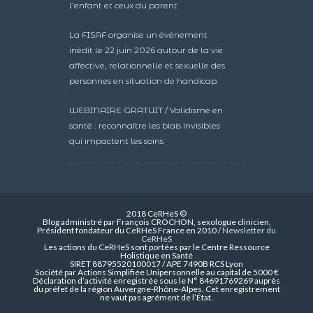
l’enfant et ceux du parent
La FISAF organise un événement
inédit le 22 juin 2026 autour de la vie
affective, relationnelle et sexuelle des
personnes en situation de handicap.
WEBINAIRE GRATUIT / Validisme en
santé : reconnaître les biais invisibles
qui impactent les soins
2018 CeRHeS ©
Blog administré par François CROCHON, sexologue clinicien,
Président fondateur du CeRHeS France en 2010 /
Newsletter du
CeRHeS
Les actions du CeRHeS sont portées par le Centre Ressource
Holistique en Santé
SIRET 88795520100017 / APE 7490B RCS Lyon
Société par Actions Simplifiée Unipersonnelle au capital de 5000 €
Déclaration d’activité enregistrée sous le N° 84691769269 auprès
du préfet de la région Auvergne-Rhône-Alpes. Cet enregistrement
ne vaut pas agrément de l’État.