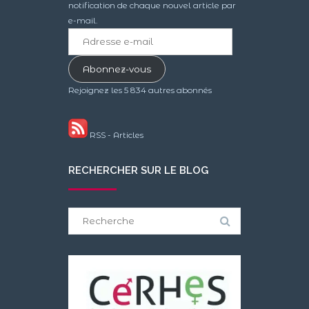
notification de chaque nouvel article par
e-mail.
Adresse
e-
mail
Abonnez-vous
Rejoignez les 5 834 autres abonnés
RSS - Articles
RECHERCHER SUR LE BLOG
Search
for: