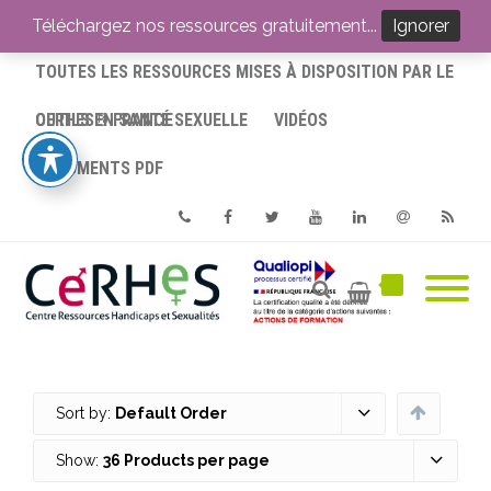
ACCUEIL
Téléchargez nos ressources gratuitement...
Ignorer
TOUTES LES RESSOURCES MISES À DISPOSITION PAR LE
CERHES® FRANCE
OUTILS EN SANTÉ SEXUELLE
VIDÉOS
DOCUMENTS PDF
Phone
Facebook
Twitter
Youtube
Linkedin
Email
RSS
Sort by:
Default Order
Show:
36 Products per page