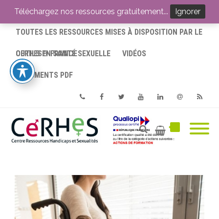
ACCUEIL
Téléchargez nos ressources gratuitement...
Ignorer
TOUTES LES RESSOURCES MISES À DISPOSITION PAR LE
CERHES® FRANCE
OUTILS EN SANTÉ SEXUELLE
VIDÉOS
DOCUMENTS PDF
Phone
Facebook
Twitter
Youtube
Linkedin
Email
RSS