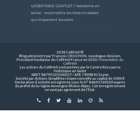
WEBINAIRE GRATUIT / Validisme en
santé : reconnaître les biais invisibles
qui impactent les soins
2018 CeRHeS ©
Blog administré par François CROCHON, sexologue clinicien,
Président fondateur du CeRHeS France en 2010 /
Newsletter du
CeRHeS
Les actions du CeRHeS sont portées par le Centre Ressource
Holistique en Santé
SIRET 88795520100017 / APE 7490B RCS Lyon
Société par Actions Simplifiée Unipersonnelle au capital de 5000 €
Déclaration d’activité enregistrée sous le N° 84691769269 auprès
du préfet de la région Auvergne-Rhône-Alpes. Cet enregistrement
ne vaut pas agrément de l’État.