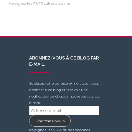
Rejoignez les 5 835 autres abonnés
ABONNEZ-VOUS À CE BLOG PAR
E-MAIL.
Saisissez votre adresse e-mail pour vous
abonner à ce blog et recevoir une
notification de chaque nouvel article par
e-mail.
Adresse
e-
Abonnez-vous
mail
Rejoignez les 5 835 autres abonnés