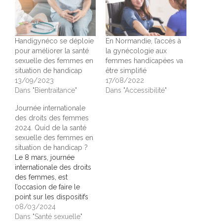
Handigynéco se déploie
En Normandie, l’accès à
pour améliorer la santé
la gynécologie aux
sexuelle des femmes en
femmes handicapées va
situation de handicap
être simplifié
13/09/2023
17/08/2022
Dans "Bientraitance"
Dans "Accessibilité"
Journée internationale
des droits des femmes
2024. Quid de la santé
sexuelle des femmes en
situation de handicap ?
Le 8 mars, journée
internationale des droits
des femmes, est
l’occasion de faire le
point sur les dispositifs
et les avancées
08/03/2024
permettant de mieux
Dans "Santé sexuelle"