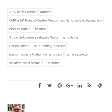
prendre en compte les
besoins et les attentes
ARS Île de France
autisme
des femmes en situation
de handicap. C’est
CeRHeS® France (Centre Ressources Handicaps et Sexualités)
également l’occasion de
continuer à s’interroger
discrimination
femme
sur la situation des
Guide de bonnes pratiques Recommandations
femmes…
HandiGynéco
parentalité grossesse
personnes en situation de handicap
santé sexuelle
vie affective et sexuelle
violence