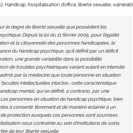
s):
Handicap
,
hospitalisation d’office
,
liberté sexuelle
,
vulnérabi
sur le degré de liberté sexuelle que possèdent les
ychique. Depuis la loi du 11 février 2005,
pour l’égalité
pation et la citoyenneté des personnes handicapées
, le
ance du handicap psychique, qu’il définit par un déficit
ration, une grande variabilité dans la possibilité
aison de troubles psychiatriques variant autant en intensité
 admis par la médecine que toute personne en situation
cultés intellectuelles intactes ; cette caractéristique
ndicap mental, qui se définit,
a contrario,
par une
es. Les personnes en situation de handicap psychique, bien
tes à consentir librement et de manière éclairée à un
s de protection auxquels ces personnes sont soumises,
alisation sous contrainte au sein d’institutions de soins,
ée de leur liberté sexuelle.