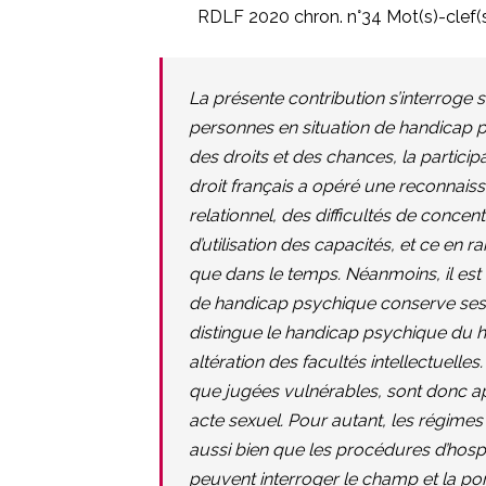
RDLF 2020 chron. n°34 Mot(s)-clef(
La présente contribution s’interroge 
personnes en situation de handicap ps
des droits et des chances, la partici
droit français a opéré une reconnaiss
relationnel, des difficultés de concent
d’utilisation des capacités, et ce en r
que dans le temps. Néanmoins, il est
de handicap psychique conserve ses fa
distingue le handicap psychique du ha
altération des facultés intellectuell
que jugées vulnérables, sont donc ap
acte sexuel. Pour autant, les régime
aussi bien que les procédures d’hospit
peuvent interroger le champ et la port