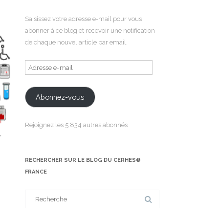
Saisissez votre adresse e-mail pour vous
abonner à ce blog et recevoir une notification
de chaque nouvel article par email.
Adresse
e-
mail
Abonnez-vous
Rejoignez les 5 834 autres abonnés
RECHERCHER SUR LE BLOG DU CERHES®
FRANCE
Search
for: