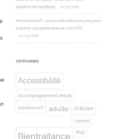
situation de handicap
22/05/2026
té
Préviensmoi.fr : un nouvel outil anonyme pour
prévenir vos partenaires en cas d’IST
21/05/2026
es
CATÉGORIES
Accessibilité
pe
Accompagnement sexuel
on
adolescent
Articles
adulte
Autisme
Blog
Bientraitance