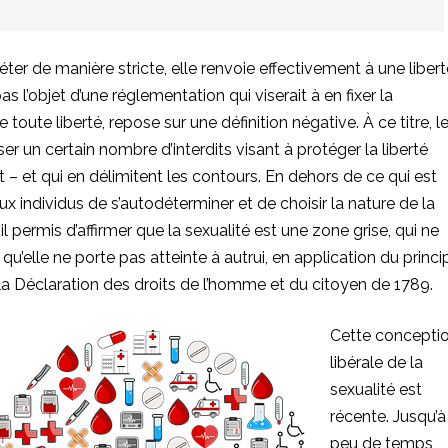
réter de manière stricte, elle renvoie effectivement à une liber
 pas l’objet d’une réglementation qui viserait à en fixer la
toute liberté, repose sur une définition négative. À ce titre, l
er un certain nombre d’interdits visant à protéger la liberté
 – et qui en délimitent les contours. En dehors de ce qui est
 aux individus de s’autodéterminer et de choisir la nature de la
il permis d’affirmer que la sexualité est une zone grise, qui ne
 qu’elle ne porte pas atteinte à autrui, en application du princi
la Déclaration des droits de l’homme et du citoyen de 1789.
Cette concepti
libérale de la
sexualité est
récente. Jusqu’à
peu de temps