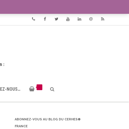
VIDÉOS
DOCUMENTS PDF
Phone
Facebook
Twitter
Youtube
Linkedin
Email
RSS
EZ-NOUS…
ABONNEZ-VOUS AU BLOG DU CERHES®
FRANCE