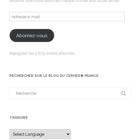
recevoir une notification de chaque nouvel article par email.
Adresse
e-
mail
Abonnez-vous
Rejoignez les 5 835 autres abonnés
RECHERCHER SUR LE BLOG DU CERHES® FRANCE
Search
for:
TRADUIRE