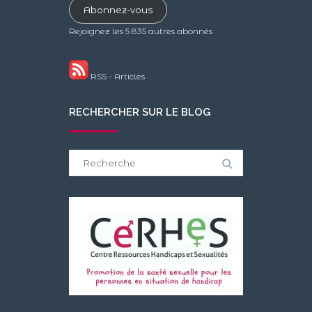
Abonnez-vous
mail
Rejoignez les 5 835 autres abonnés
RSS - Articles
RECHERCHER SUR LE BLOG
Search
for: