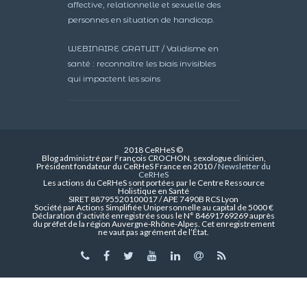
affective, relationnelle et sexuelle des
personnes en situation de handicap.
WEBINAIRE GRATUIT / Validisme en
santé : reconnaître les biais invisibles
qui impactent les soins
2018 CeRHeS ©
Blog administré par François CROCHON, sexologue clinicien,
Président fondateur du CeRHeS France en 2010 /
Newsletter du
CeRHeS
Les actions du CeRHeS sont portées par le Centre Ressource
Holistique en Santé
SIRET 88795520100017 / APE 7490B RCS Lyon
Société par Actions Simplifiée Unipersonnelle au capital de 5000 €
Déclaration d’activité enregistrée sous le N° 84691769269 auprès
du préfet de la région Auvergne-Rhône-Alpes. Cet enregistrement
ne vaut pas agrément de l’État.