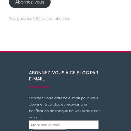
Abonnez-vous
Rejoignez les 5 835 autres abonnés
ABONNEZ-VOUS À CE BLOG PAR
E-MAIL.
Saisissez votre adresse e-mail pour vous
abonner à ce blog et recevoir une
notification de chaque nouvel article par
e-mail.
Adresse
e-