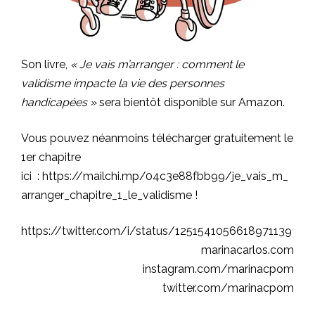
Son livre,
« Je vais m’arranger : comment le
validisme impacte la vie des personnes
handicapées »
sera bientôt disponible sur Amazon.
Vous pouvez néanmoins télécharger gratuitement le
1er chapitre
ici :
https://mailchi.mp/04c3e88fbb99/je_vais_m_
arranger_chapitre_1_le_validisme
!
https://twitter.com/i/status/1251541056618971139
marinacarlos.com
instagram.com/marinacpom
twitter.com/marinacpom