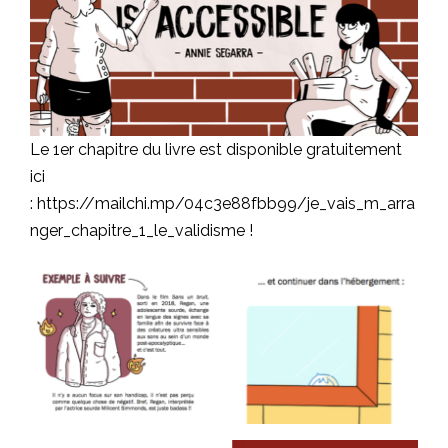
Le 1er chapitre du livre est disponible gratuitement
ici
:
https://mailchi.mp/04c3e88fbb99/je_vais_m_arra
nger_chapitre_1_le_validisme
!