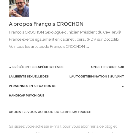
A propos François CROCHON
François CROCHON Sexologue clinicien Président du CeRHeS®
France exerce également en cabinet libéral (RDV sur Doctolib)
Voir tous les articles de François CROCHON
→
Post
← PRÉCÉDENT
LES SPÉCIFICITÉS DE
UN PETIT POINT SUR
navigation
LA LIBERTÉ SEXUELLE DES
L’AUTODÉTERMINATION ?
SUIVANT
PERSONNES EN SITUATION DE
→
HANDICAP PSYCHIQUE
ABONNEZ-VOUS AU BLOG DU CERHES® FRANCE
Saisissez votre adresse e-mail pour vous abonner à ce blog et