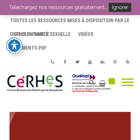
ACCUEIL
Téléchargez nos ressources gratuitement...
Ignorer
TOUTES LES RESSOURCES MISES À DISPOSITION PAR LE
CERHES® FRANCE
OUTILS EN SANTÉ SEXUELLE
VIDÉOS
DOCUMENTS PDF
Phone
Facebook
Twitter
Youtube
Linkedin
Email
RSS