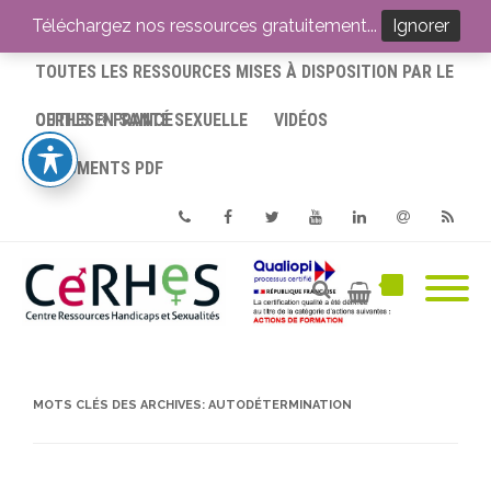
ACCUEIL
Téléchargez nos ressources gratuitement...
Ignorer
TOUTES LES RESSOURCES MISES À DISPOSITION PAR LE
CERHES® FRANCE
OUTILS EN SANTÉ SEXUELLE
VIDÉOS
DOCUMENTS PDF
Phone
Facebook
Twitter
Youtube
Linkedin
Email
RSS
MOTS CLÉS DES ARCHIVES:
AUTODÉTERMINATION