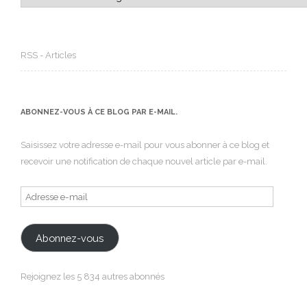
RSS - Articles
ABONNEZ-VOUS À CE BLOG PAR E-MAIL.
Saisissez votre adresse e-mail pour vous abonner à ce blog et
recevoir une notification de chaque nouvel article par e-mail.
Adresse
e-
mail
Abonnez-vous
Rejoignez les 5 834 autres abonnés