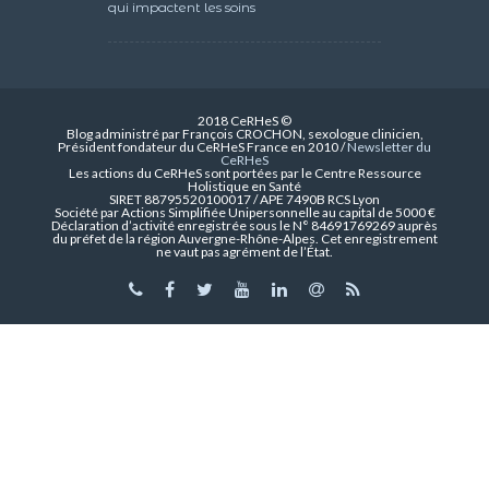
qui impactent les soins
2018 CeRHeS ©
Blog administré par François CROCHON, sexologue clinicien,
Président fondateur du CeRHeS France en 2010 /
Newsletter du
CeRHeS
Les actions du CeRHeS sont portées par le Centre Ressource
Holistique en Santé
SIRET 88795520100017 / APE 7490B RCS Lyon
Société par Actions Simplifiée Unipersonnelle au capital de 5000 €
Déclaration d’activité enregistrée sous le N° 84691769269 auprès
du préfet de la région Auvergne-Rhône-Alpes. Cet enregistrement
ne vaut pas agrément de l’État.