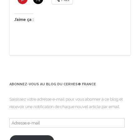
J’aime ça :
ABONNEZ-VOUS AU BLOG DU CERHES® FRANCE
Saisissez votre adresse e-mail pour vous abonner à ce blog et
recevoir une notification de chaque nouvel article par email.
Adresse
e-
mail