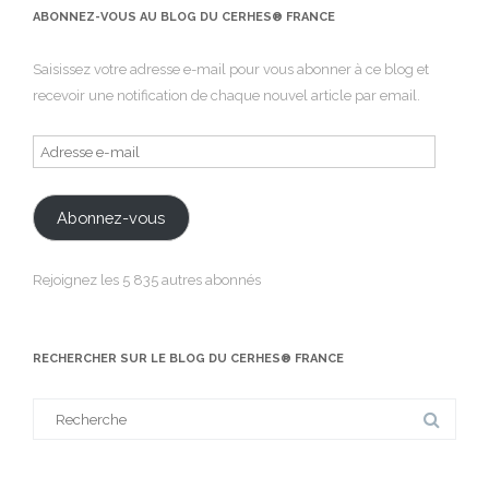
ABONNEZ-VOUS AU BLOG DU CERHES® FRANCE
Saisissez votre adresse e-mail pour vous abonner à ce blog et
recevoir une notification de chaque nouvel article par email.
Adresse
e-
mail
Abonnez-vous
Rejoignez les 5 835 autres abonnés
RECHERCHER SUR LE BLOG DU CERHES® FRANCE
Search
for: