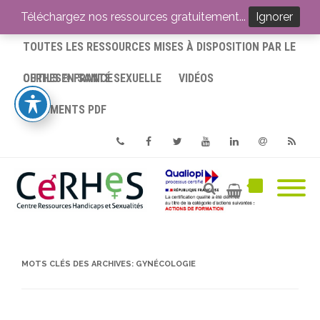
ACCUEIL
Téléchargez nos ressources gratuitement...
Ignorer
TOUTES LES RESSOURCES MISES À DISPOSITION PAR LE
CERHES® FRANCE
OUTILS EN SANTÉ SEXUELLE
VIDÉOS
DOCUMENTS PDF
Phone
Facebook
Twitter
Youtube
Linkedin
Email
RSS
MOTS CLÉS DES ARCHIVES:
GYNÉCOLOGIE