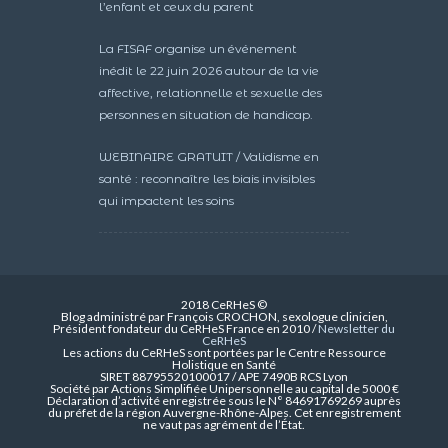
l’enfant et ceux du parent
La FISAF organise un événement
inédit le 22 juin 2026 autour de la vie
affective, relationnelle et sexuelle des
personnes en situation de handicap.
WEBINAIRE GRATUIT / Validisme en
santé : reconnaître les biais invisibles
qui impactent les soins
2018 CeRHeS ©
Blog administré par François CROCHON, sexologue clinicien,
Président fondateur du CeRHeS France en 2010 /
Newsletter du
CeRHeS
Les actions du CeRHeS sont portées par le Centre Ressource
Holistique en Santé
SIRET 88795520100017 / APE 7490B RCS Lyon
Société par Actions Simplifiée Unipersonnelle au capital de 5000 €
Déclaration d’activité enregistrée sous le N° 84691769269 auprès
du préfet de la région Auvergne-Rhône-Alpes. Cet enregistrement
ne vaut pas agrément de l’État.