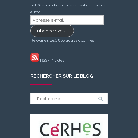
notification de chaque nouvel article par
e-mail.
Adresse
e-
Abonnez-vous
mail
Rejoignez les 5 835 autres abonnés
RSS - Articles
RECHERCHER SUR LE BLOG
Search
for: