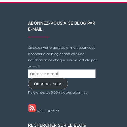
ABONNEZ-VOUS À CE BLOG PAR
E-MAIL.
Saisissez votre adresse e-mail pour vous
abonner à ce blog et recevoir une
notification de chaque nouvel article par
e-mail.
Adresse
e-
Abonnez-vous
mail
Rejoignez les 5 834 autres abonnés
RSS - Articles
RECHERCHER SUR LE BLOG