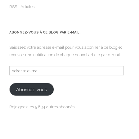
RSS - Articles
ABONNEZ-VOUS À CE BLOG PAR E-MAIL.
Saisissez votre adresse e-mail pour vous abonner à ce blog et
recevoir une notification de chaque nouvel article par e-mail.
Adresse
e-
mail
Abonnez-vous
Rejoignez les 5 834 autres abonnés