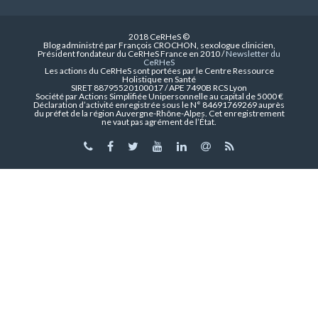
2018 CeRHeS ©
Blog administré par François CROCHON, sexologue clinicien,
Président fondateur du CeRHeS France en 2010 /
Newsletter du
CeRHeS
Les actions du CeRHeS sont portées par le Centre Ressource
Holistique en Santé
SIRET 88795520100017 / APE 7490B RCS Lyon
Société par Actions Simplifiée Unipersonnelle au capital de 5000 €
Déclaration d’activité enregistrée sous le N° 84691769269 auprès
du préfet de la région Auvergne-Rhône-Alpes. Cet enregistrement
ne vaut pas agrément de l’État.