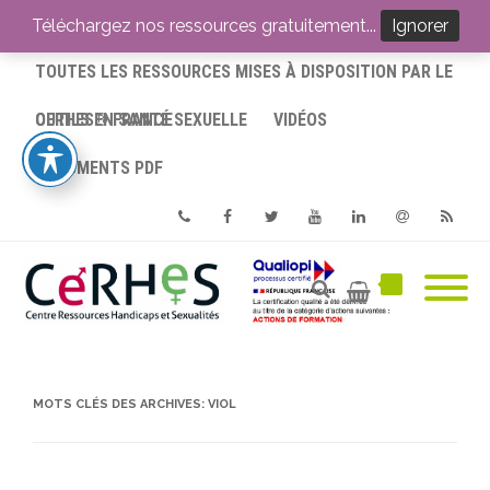
ACCUEIL
Téléchargez nos ressources gratuitement...
Ignorer
TOUTES LES RESSOURCES MISES À DISPOSITION PAR LE
CERHES® FRANCE
OUTILS EN SANTÉ SEXUELLE
VIDÉOS
DOCUMENTS PDF
Phone
Facebook
Twitter
Youtube
Linkedin
Email
RSS
MOTS CLÉS DES ARCHIVES:
VIOL