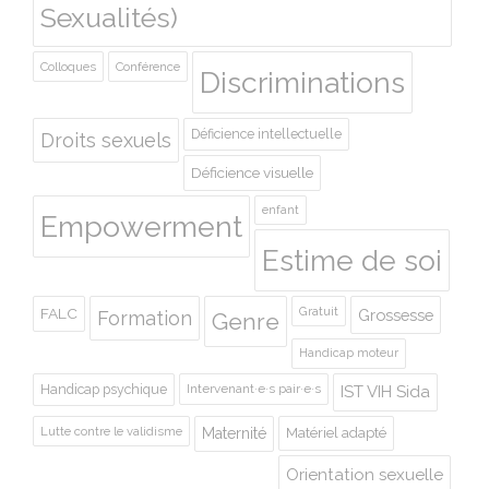
Sexualités)
Colloques
Conférence
Discriminations
Déficience intellectuelle
Droits sexuels
Déficience visuelle
enfant
Empowerment
Estime de soi
Gratuit
FALC
Grossesse
Formation
Genre
Handicap moteur
Handicap psychique
Intervenant·e·s pair·e·s
IST VIH Sida
Lutte contre le validisme
Maternité
Matériel adapté
Orientation sexuelle