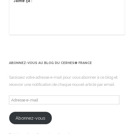
J’aime ça :
ABONNEZ-VOUS AU BLOG DU CERHES® FRANCE
Saisissez votre adresse e-mail pour vous abonner à ce blog et
recevoir une notification de chaque nouvel article par email.
Adresse
e-
mail
Abonnez-vous