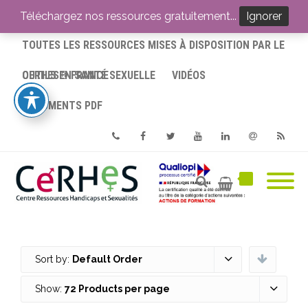
ACCUEIL
Téléchargez nos ressources gratuitement...
Ignorer
TOUTES LES RESSOURCES MISES À DISPOSITION PAR LE
CERHES® FRANCE
OUTILS EN SANTÉ SEXUELLE
VIDÉOS
DOCUMENTS PDF
Phone
Facebook
Twitter
Youtube
Linkedin
Email
RSS
Sort by:
Default Order
Show:
72 Products per page