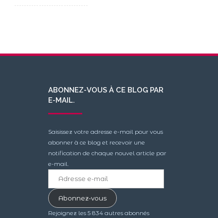
ABONNEZ-VOUS À CE BLOG PAR
E-MAIL.
Saisissez votre adresse e-mail pour vous
abonner à ce blog et recevoir une
notification de chaque nouvel article par
e-mail.
Adresse
e-
mail
Abonnez-vous
Rejoignez les 5 834 autres abonnés