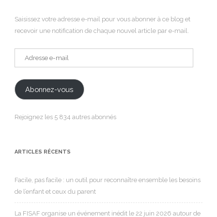
Saisissez votre adresse e-mail pour vous abonner à ce blog et
recevoir une notification de chaque nouvel article par e-mail.
Adresse
e-
mail
Abonnez-vous
Rejoignez les 5 834 autres abonnés
ARTICLES RÉCENTS
Facile, pas facile : un outil pour reconnaître ensemble les besoins
de l’enfant et ceux du parent
La FISAF organise un événement inédit le 22 juin 2026 autour de