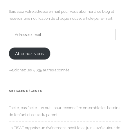
Saisissez votre adresse e-mail pour vous abonner à ce blog et
recevoir une notification de chaque nouvel article par e-mail.
Adresse
e-
mail
Abonnez-vous
Rejoignez les 5 835 autres abonnés
ARTICLES RÉCENTS
Facile, pas facile : un outil pour reconnaître ensemble les besoins
de l’enfant et ceux du parent
La FISAF organise un événement inédit le 22 juin 2026 autour de