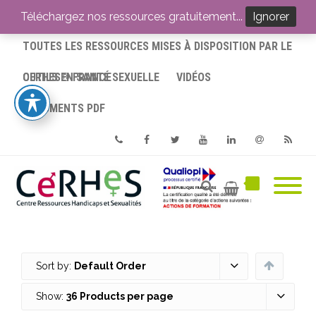
ACCUEIL
Téléchargez nos ressources gratuitement...
Ignorer
TOUTES LES RESSOURCES MISES À DISPOSITION PAR LE
CERHES® FRANCE
OUTILS EN SANTÉ SEXUELLE
VIDÉOS
DOCUMENTS PDF
Phone
Facebook
Twitter
Youtube
Linkedin
Email
RSS
Sort by:
Default Order
Show:
36 Products per page