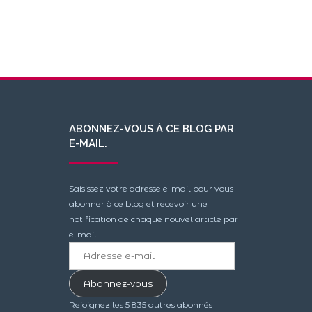
ABONNEZ-VOUS À CE BLOG PAR
E-MAIL.
Saisissez votre adresse e-mail pour vous
abonner à ce blog et recevoir une
notification de chaque nouvel article par
e-mail.
Adresse
e-
mail
Abonnez-vous
Rejoignez les 5 835 autres abonnés