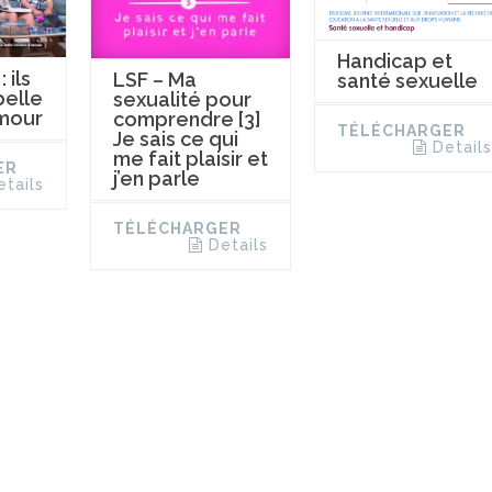
Handicap et
 ils
LSF – Ma
santé sexuelle
belle
sexualité pour
amour
comprendre [3]
TÉLÉCHARGER
Je sais ce qui
Details
me fait plaisir et
ER
j’en parle
etails
TÉLÉCHARGER
Details