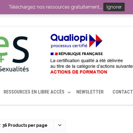
ITION PAR LE CERHES® FRANCE
OUTILS EN SANTÉ SEXUELLE
Téléchargez nos ressources gratuitement...
Ignorer
RESSOURCES EN LIBRE ACCÈS
NEWSLETTER
CONTACT
:
36 Products per page