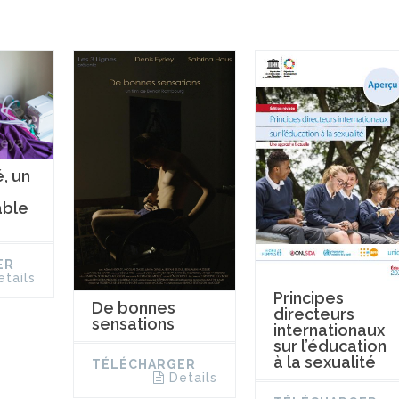
é, un
able
ER
etails
Principes
De bonnes
directeurs
sensations
internationaux
sur l’éducation
à la sexualité
TÉLÉCHARGER
Details