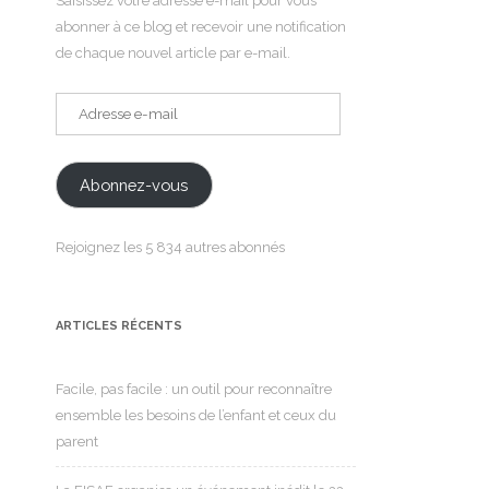
Saisissez votre adresse e-mail pour vous
abonner à ce blog et recevoir une notification
de chaque nouvel article par e-mail.
Adresse
e-
mail
Abonnez-vous
Rejoignez les 5 834 autres abonnés
ARTICLES RÉCENTS
Facile, pas facile : un outil pour reconnaître
ensemble les besoins de l’enfant et ceux du
parent