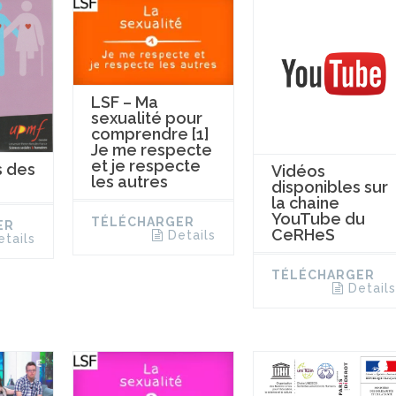
LSF – Ma
sexualité pour
comprendre [1]
Je me respecte
et je respecte
s des
Vidéos
les autres
disponibles sur
la chaine
YouTube du
TÉLÉCHARGER
ER
CeRHeS
Details
etails
TÉLÉCHARGER
Details