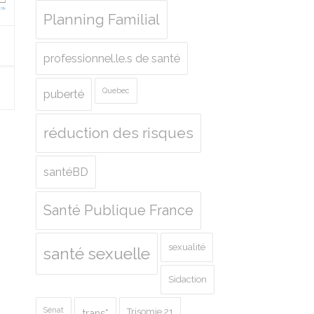
Planning Familial
professionnel.le.s de santé
Quebec
puberté
réduction des risques
santéBD
Santé Publique France
sexualité
santé sexuelle
Sidaction
Sénat
Trisomie 21
trans*