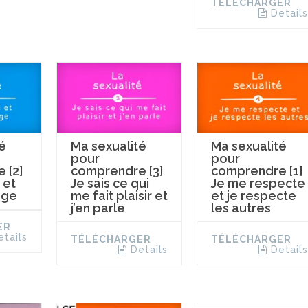
TÉLÉCHARGER
Details
é
Ma sexualité
Ma sexualité
pour
pour
 [2]
comprendre [3]
comprendre [1]
 et
Je sais ce qui
Je me respecte
ège
me fait plaisir et
et je respecte
j’en parle
les autres
ER
etails
TÉLÉCHARGER
TÉLÉCHARGER
Details
Details