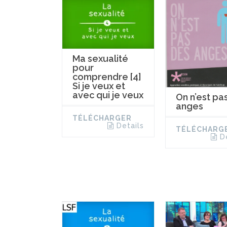
Ma sexualité
pour
comprendre [4]
Si je veux et
avec qui je veux
On n’est pa
anges
TÉLÉCHARGER
Details
TÉLÉCHARG
D