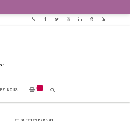
VIDÉOS
DOCUMENTS PDF
Phone
Facebook
Twitter
Youtube
Linkedin
Email
RSS
EZ-NOUS…
ÉTIQUETTES PRODUIT