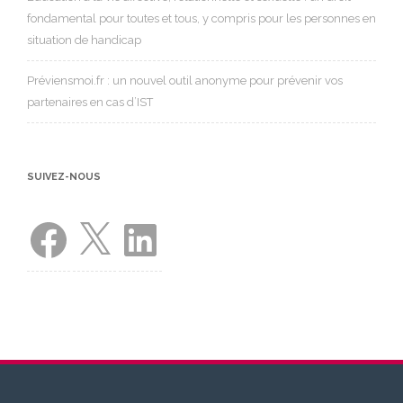
fondamental pour toutes et tous, y compris pour les personnes en
situation de handicap
Préviensmoi.fr : un nouvel outil anonyme pour prévenir vos
partenaires en cas d’IST
SUIVEZ-NOUS
Facebook
X
LinkedIn