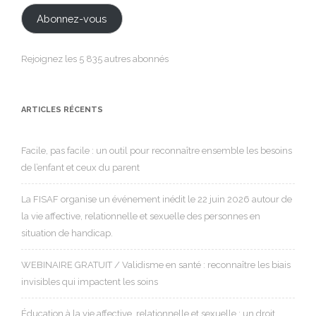
mail
Abonnez-vous
Rejoignez les 5 835 autres abonnés
ARTICLES RÉCENTS
Facile, pas facile : un outil pour reconnaître ensemble les besoins
de l’enfant et ceux du parent
La FISAF organise un événement inédit le 22 juin 2026 autour de
la vie affective, relationnelle et sexuelle des personnes en
situation de handicap.
WEBINAIRE GRATUIT / Validisme en santé : reconnaître les biais
invisibles qui impactent les soins
Éducation à la vie affective, relationnelle et sexuelle : un droit