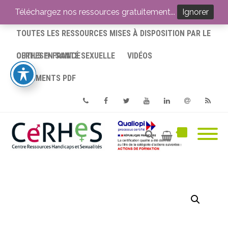
ACCUEIL
Téléchargez nos ressources gratuitement...
Ignorer
TOUTES LES RESSOURCES MISES À DISPOSITION PAR LE
CERHES® FRANCE
OUTILS EN SANTÉ SEXUELLE
VIDÉOS
DOCUMENTS PDF
Phone
Facebook
Twitter
Youtube
Linkedin
Email
RSS