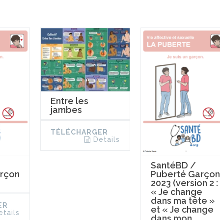
Entre les
jambes
TÉLÉCHARGER
Details
SantéBD /
rçon
Puberté Garçon
2023 (version 2 :
« Je change
dans ma tête »
ER
et « Je change
etails
dans mon