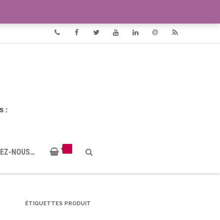
VIDÉOS
DOCUMENTS PDF
Phone
Facebook
Twitter
Youtube
Linkedin
Email
RSS
EZ-NOUS…
ÉTIQUETTES PRODUIT