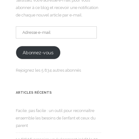
Saisissez votre adresse e-mail pour vous
abonner à ce blog et recevoir une notification
de chaque nouvel article par e-mail.
Adresse
e-
mail
Abonnez-vous
Rejoignez les 5 834 autres abonnés
ARTICLES RÉCENTS
Facile, pas facile : un outil pour reconnaître
ensemble les besoins de l’enfant et ceux du
parent