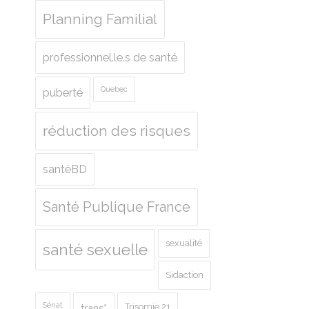
Planning Familial
professionnel.le.s de santé
Quebec
puberté
réduction des risques
santéBD
Santé Publique France
sexualité
santé sexuelle
Sidaction
Sénat
Trisomie 21
trans*