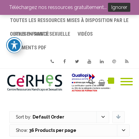
ACCUEIL
Téléchargez nos ressources gratuitement...
Ignorer
TOUTES LES RESSOURCES MISES À DISPOSITION PAR LE
CERHES® FRANCE
OUTILS EN SANTÉ SEXUELLE
VIDÉOS
DOCUMENTS PDF
Phone
Facebook
Twitter
Youtube
Linkedin
Email
RSS
Sort by:
Default Order
Show:
36 Products per page