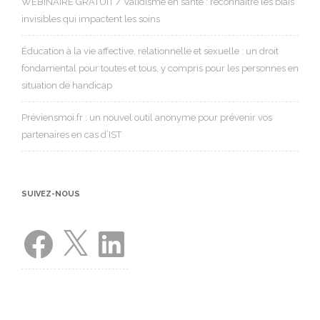
WEBINAIRE GRATUIT / Validisme en santé : reconnaître les biais
invisibles qui impactent les soins
Éducation à la vie affective, relationnelle et sexuelle : un droit
fondamental pour toutes et tous, y compris pour les personnes en
situation de handicap
Préviensmoi.fr : un nouvel outil anonyme pour prévenir vos
partenaires en cas d’IST
SUIVEZ-NOUS
Facebook
X
LinkedIn