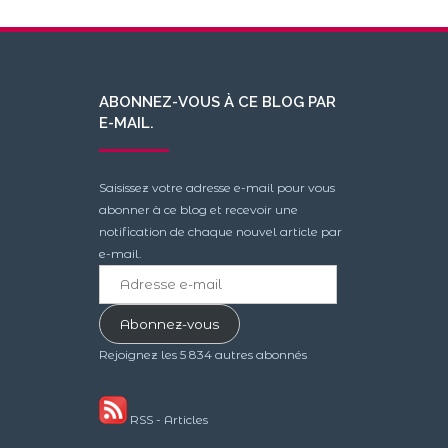
ABONNEZ-VOUS À CE BLOG PAR
E-MAIL.
Saisissez votre adresse e-mail pour vous
abonner à ce blog et recevoir une
notification de chaque nouvel article par
e-mail.
Adresse
e-
mail
Abonnez-vous
Rejoignez les 5 834 autres abonnés
RSS - Articles