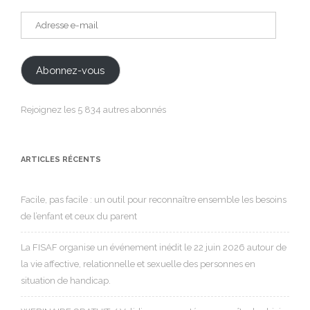
Adresse
e-
mail
Abonnez-vous
Rejoignez les 5 834 autres abonnés
ARTICLES RÉCENTS
Facile, pas facile : un outil pour reconnaître ensemble les besoins
de l’enfant et ceux du parent
La FISAF organise un événement inédit le 22 juin 2026 autour de
la vie affective, relationnelle et sexuelle des personnes en
situation de handicap.