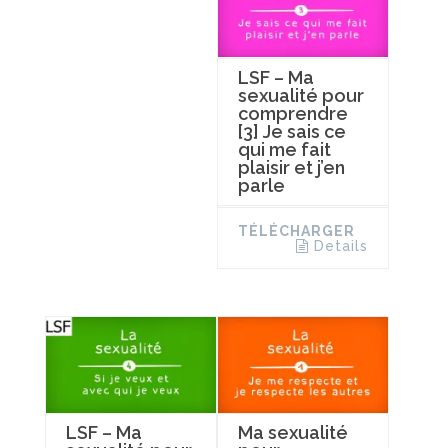
LSF – Ma
sexualité pour
comprendre
[3] Je sais ce
qui me fait
plaisir et j’en
parle
TÉLÉCHARGER
Details
LSF – Ma
Ma sexualité