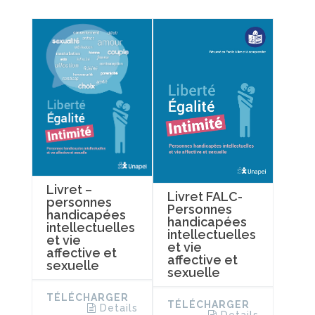
Livret –
Livret FALC-
personnes
Personnes
handicapées
handicapées
intellectuelles
intellectuelles
et vie
et vie
affective et
affective et
sexuelle
sexuelle
TÉLÉCHARGER
TÉLÉCHARGER
Details