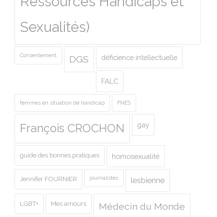
Ressources Handicaps et
Sexualités)
Consentement
déficience intellectuelle
DGS
FALC
femmes en situation de handicap
FNES
gay
François CROCHON
guide des bonnes pratiques
homosexualité
journalistes
Jennifer FOURNIER
lesbienne
LGBT+
Mes amours
Médecin du Monde