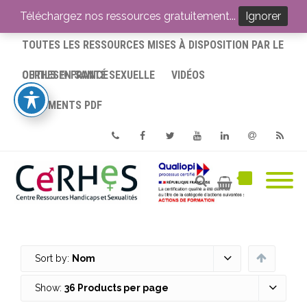
ACCUEIL
Téléchargez nos ressources gratuitement...
Ignorer
TOUTES LES RESSOURCES MISES À DISPOSITION PAR LE
CERHES® FRANCE
OUTILS EN SANTÉ SEXUELLE
VIDÉOS
DOCUMENTS PDF
Phone
Facebook
Twitter
Youtube
Linkedin
Email
RSS
Sort by:
Nom
Show:
36 Products per page