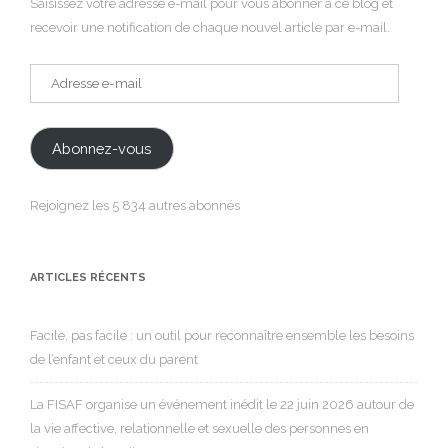
Saisissez votre adresse e-mail pour vous abonner à ce blog et
recevoir une notification de chaque nouvel article par e-mail.
Adresse
e-
mail
Abonnez-vous
Rejoignez les 5 834 autres abonnés
ARTICLES RÉCENTS
Facile, pas facile : un outil pour reconnaître ensemble les besoins
de l’enfant et ceux du parent
La FISAF organise un événement inédit le 22 juin 2026 autour de
la vie affective, relationnelle et sexuelle des personnes en