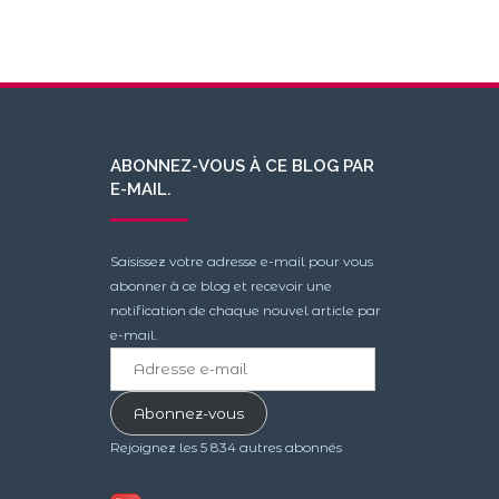
ABONNEZ-VOUS À CE BLOG PAR
E-MAIL.
Saisissez votre adresse e-mail pour vous
abonner à ce blog et recevoir une
notification de chaque nouvel article par
e-mail.
Adresse
e-
mail
Abonnez-vous
Rejoignez les 5 834 autres abonnés