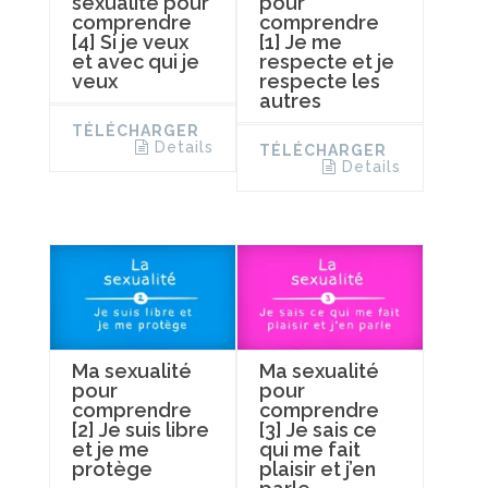
sexualité pour
pour
comprendre
comprendre
[4] Si je veux
[1] Je me
et avec qui je
respecte et je
veux
respecte les
autres
TÉLÉCHARGER
Details
TÉLÉCHARGER
Details
Ma sexualité
Ma sexualité
pour
pour
comprendre
comprendre
[2] Je suis libre
[3] Je sais ce
et je me
qui me fait
protège
plaisir et j’en