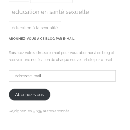
éducation en santé sexuelle
éducation à la sexualité
ABONNEZ-VOUS À CE BLOG PAR E-MAIL.
Saisissez votre adresse e-mail pour vous abonner à ce blog et
recevoir une notification de chaque nouvel article par e-mail.
Adresse
e-
mail
Abonnez-vous
Rejoignez les 5 835 autres abonnés