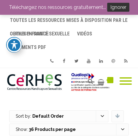
ACCUEIL
Téléchargez nos ressources gratuitement...
Ignorer
TOUTES LES RESSOURCES MISES À DISPOSITION PAR LE
CERHES® FRANCE
OUTILS EN SANTÉ SEXUELLE
VIDÉOS
DOCUMENTS PDF
Phone
Facebook
Twitter
Youtube
Linkedin
Email
RSS
Sort by:
Default Order
Show:
36 Products per page