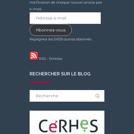
notification de chaque nouvel article par
e-mail.
Adresse
e-
mail
Abonnez-vous
Rejoignez les 5 835 autres abonnés
RSS - Articles
RECHERCHER SUR LE BLOG
Search
for: