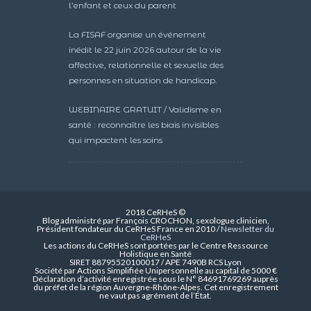
l’enfant et ceux du parent
La FISAF organise un événement
inédit le 22 juin 2026 autour de la vie
affective, relationnelle et sexuelle des
personnes en situation de handicap.
WEBINAIRE GRATUIT / Validisme en
santé : reconnaître les biais invisibles
qui impactent les soins
2018 CeRHeS ©
Blog administré par François CROCHON, sexologue clinicien,
Président fondateur du CeRHeS France en 2010 /
Newsletter du
CeRHeS
Les actions du CeRHeS sont portées par le Centre Ressource
Holistique en Santé
SIRET 88795520100017 / APE 7490B RCS Lyon
Société par Actions Simplifiée Unipersonnelle au capital de 5000 €
Déclaration d’activité enregistrée sous le N° 84691769269 auprès
du préfet de la région Auvergne-Rhône-Alpes. Cet enregistrement
ne vaut pas agrément de l’État.