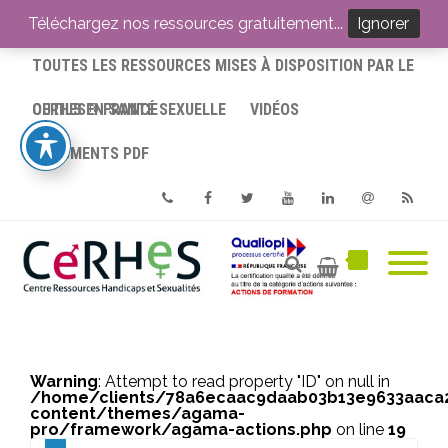
ACCUEIL
Téléchargez nos ressources gratuitement...
Ignorer
TOUTES LES RESSOURCES MISES À DISPOSITION PAR LE
CERHES® FRANCE
OUTILS EN SANTÉ SEXUELLE
VIDÉOS
DOCUMENTS PDF
Phone
Facebook
Twitter
Youtube
Linkedin
Email
RSS
Warning
: Attempt to read property "ID" on null in
/home/clients/78a6ecaac9daab03b13e9633aac
content/themes/agama-
pro/framework/agama-actions.php
on line
19