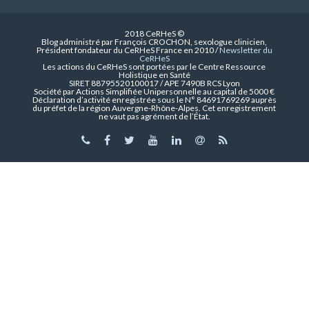
2018 CeRHeS ©
Blog administré par François CROCHON, sexologue clinicien,
Président fondateur du CeRHeS France en 2010 /
Newsletter du
CeRHeS
Les actions du CeRHeS sont portées par le Centre Ressource
Holistique en Santé
SIRET 88795520100017 / APE 7490B RCS Lyon
Société par Actions Simplifiée Unipersonnelle au capital de 5000 €
Déclaration d’activité enregistrée sous le N° 84691769269 auprès
du préfet de la région Auvergne-Rhône-Alpes. Cet enregistrement
ne vaut pas agrément de l’État.