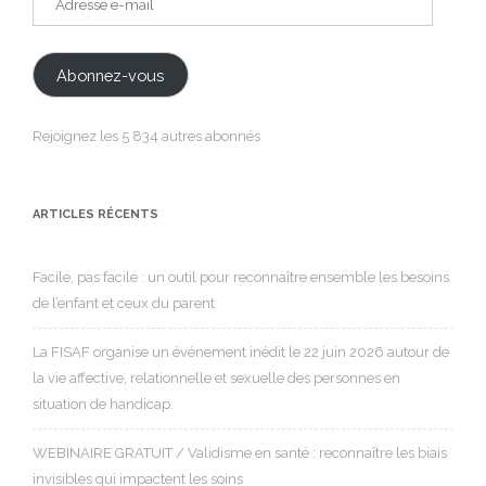
e-
mail
Abonnez-vous
Rejoignez les 5 834 autres abonnés
ARTICLES RÉCENTS
Facile, pas facile : un outil pour reconnaître ensemble les besoins
de l’enfant et ceux du parent
La FISAF organise un événement inédit le 22 juin 2026 autour de
la vie affective, relationnelle et sexuelle des personnes en
situation de handicap.
WEBINAIRE GRATUIT / Validisme en santé : reconnaître les biais
invisibles qui impactent les soins