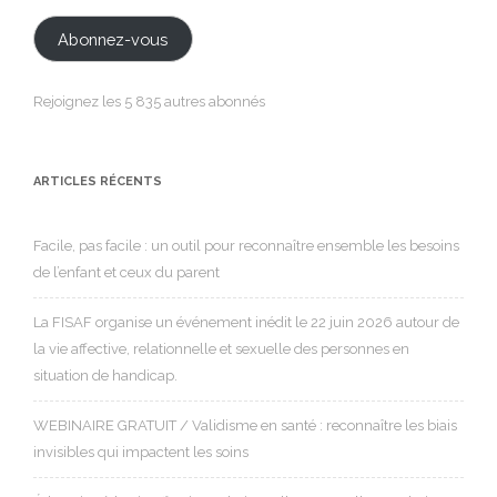
mail
Abonnez-vous
Rejoignez les 5 835 autres abonnés
ARTICLES RÉCENTS
Facile, pas facile : un outil pour reconnaître ensemble les besoins
de l’enfant et ceux du parent
La FISAF organise un événement inédit le 22 juin 2026 autour de
la vie affective, relationnelle et sexuelle des personnes en
situation de handicap.
WEBINAIRE GRATUIT / Validisme en santé : reconnaître les biais
invisibles qui impactent les soins