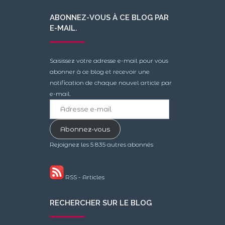
ABONNEZ-VOUS À CE BLOG PAR
E-MAIL.
Saisissez votre adresse e-mail pour vous
abonner à ce blog et recevoir une
notification de chaque nouvel article par
e-mail.
Adresse
e-
mail
Abonnez-vous
Rejoignez les 5 835 autres abonnés
RSS - Articles
RECHERCHER SUR LE BLOG