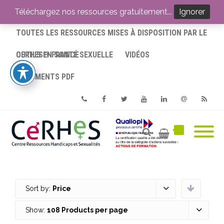
ACCUEIL
Téléchargez nos ressources gratuitement...
Ignorer
TOUTES LES RESSOURCES MISES À DISPOSITION PAR LE
CERHES® FRANCE
OUTILS EN SANTÉ SEXUELLE
VIDÉOS
DOCUMENTS PDF
Phone
Facebook
Twitter
Youtube
Linkedin
Email
RSS
Sort by:
Price
Show:
108 Products per page