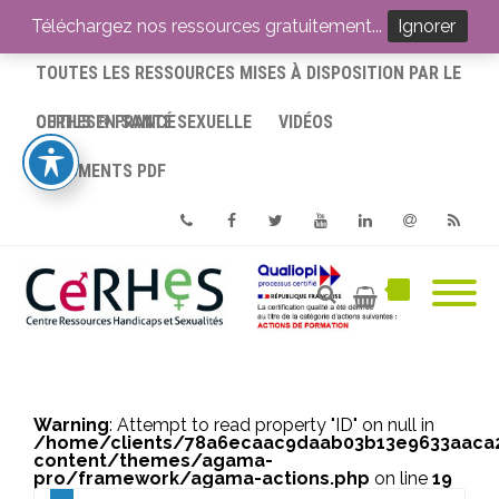
ACCUEIL
Téléchargez nos ressources gratuitement...
Ignorer
TOUTES LES RESSOURCES MISES À DISPOSITION PAR LE
CERHES® FRANCE
OUTILS EN SANTÉ SEXUELLE
VIDÉOS
DOCUMENTS PDF
Phone
Facebook
Twitter
Youtube
Linkedin
Email
RSS
Warning
: Attempt to read property "ID" on null in
/home/clients/78a6ecaac9daab03b13e9633aac
content/themes/agama-
pro/framework/agama-actions.php
on line
19