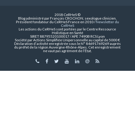
2018 CeRHeS ©
Blog administré par François CROCHON, sexologue clinicien,
Président fondateur du CeRHeS France en 2010 /
Newsletter du
CeRHeS
Les actions du CeRHeS sont portées par le Centre Ressource
Holistique en Santé
SIRET 88795520100017 / APE 7490B RCS Lyon
Société par Actions Simplifiée Unipersonnelle au capital de 5000 €
Déclaration d’activité enregistrée sous le N° 84691769269 auprès
du préfet de la région Auvergne-Rhône-Alpes. Cet enregistrement
ne vaut pas agrément de l’État.