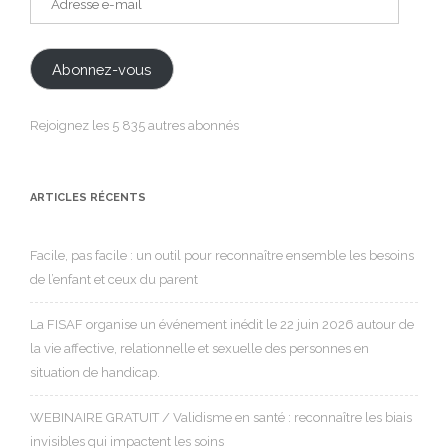
e-
mail
Abonnez-vous
Rejoignez les 5 835 autres abonnés
ARTICLES RÉCENTS
Facile, pas facile : un outil pour reconnaître ensemble les besoins
de l’enfant et ceux du parent
La FISAF organise un événement inédit le 22 juin 2026 autour de
la vie affective, relationnelle et sexuelle des personnes en
situation de handicap.
WEBINAIRE GRATUIT / Validisme en santé : reconnaître les biais
invisibles qui impactent les soins