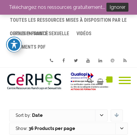
ACCUEIL
Téléchargez nos ressources gratuitement...
Ignorer
TOUTES LES RESSOURCES MISES À DISPOSITION PAR LE
CERHES® FRANCE
OUTILS EN SANTÉ SEXUELLE
VIDÉOS
DOCUMENTS PDF
Phone
Facebook
Twitter
Youtube
Linkedin
Email
RSS
Sort by:
Date
Show:
36 Products per page