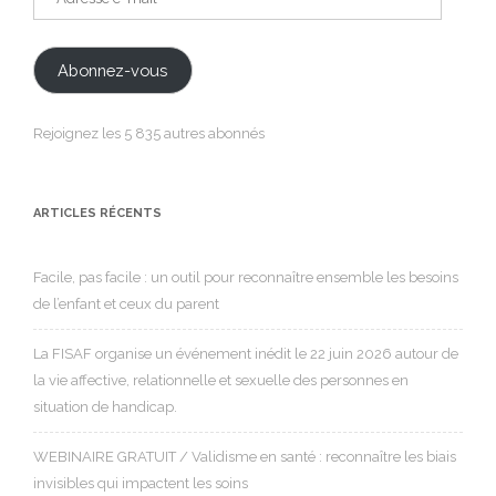
e-
mail
Abonnez-vous
Rejoignez les 5 835 autres abonnés
ARTICLES RÉCENTS
Facile, pas facile : un outil pour reconnaître ensemble les besoins
de l’enfant et ceux du parent
La FISAF organise un événement inédit le 22 juin 2026 autour de
la vie affective, relationnelle et sexuelle des personnes en
situation de handicap.
WEBINAIRE GRATUIT / Validisme en santé : reconnaître les biais
invisibles qui impactent les soins