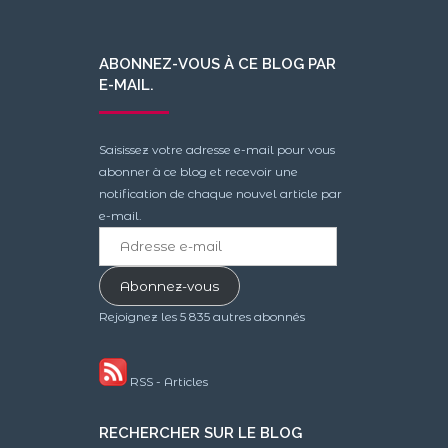
ABONNEZ-VOUS À CE BLOG PAR
E-MAIL.
Saisissez votre adresse e-mail pour vous
abonner à ce blog et recevoir une
notification de chaque nouvel article par
e-mail.
Adresse
e-
mail
Abonnez-vous
Rejoignez les 5 835 autres abonnés
RSS - Articles
RECHERCHER SUR LE BLOG