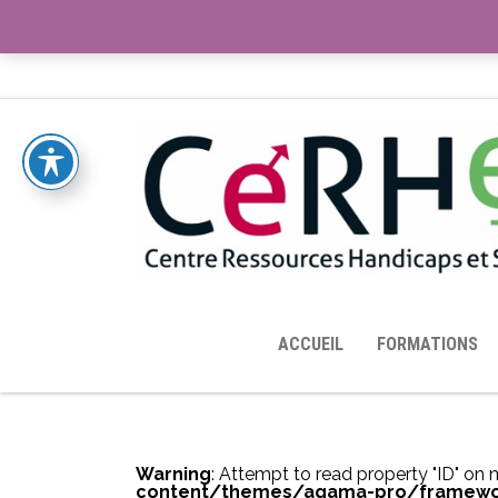
ACCUEIL
TOUTES LES RESSOURCES MISES À DISPOS
ACCUEIL
FORMATIONS
Warning
: Attempt to read property "ID" on n
content/themes/agama-pro/framewo