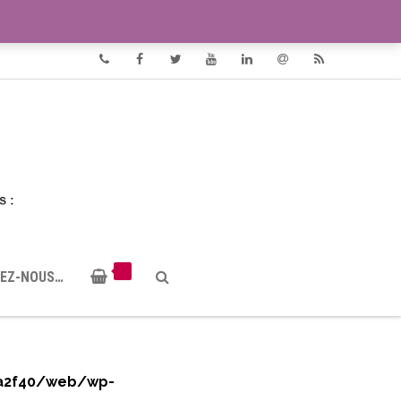
VIDÉOS
DOCUMENTS PDF
Phone
Facebook
Twitter
Youtube
Linkedin
Email
RSS
EZ-NOUS…
a2f40/web/wp-