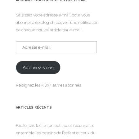
ABONNEZ-VOUS À CE BLOG PAR E-MAIL.
Saisissez votre adresse e-mail pour vous
abonner à ce blog et recevoir une notification
de chaque nouvel article par e-mail.
Adresse
e-
mail
Abonnez-vous
Rejoignez les 5 834 autres abonnés
ARTICLES RÉCENTS
Facile, pas facile : un outil pour reconnaître
ensemble les besoins de l’enfant et ceux du