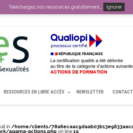
ITION PAR LE CERHES® FRANCE
OUTILS EN SANTÉ SEXUELLE
Téléchargez nos ressources gratuitement...
Ignorer
RESSOURCES EN LIBRE ACCÈS
NEWSLETTER
CONTACT
ull in
/home/clients/78a6ecaac9daab03b13e9633aac
rk/agama-actions.php
on line
19