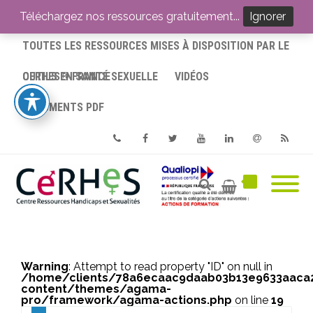
ACCUEIL
Téléchargez nos ressources gratuitement...
Ignorer
TOUTES LES RESSOURCES MISES À DISPOSITION PAR LE
CERHES® FRANCE
OUTILS EN SANTÉ SEXUELLE
VIDÉOS
DOCUMENTS PDF
Phone
Facebook
Twitter
Youtube
Linkedin
Email
RSS
Warning
: Attempt to read property "ID" on null in
/home/clients/78a6ecaac9daab03b13e9633aac
content/themes/agama-
pro/framework/agama-actions.php
on line
19