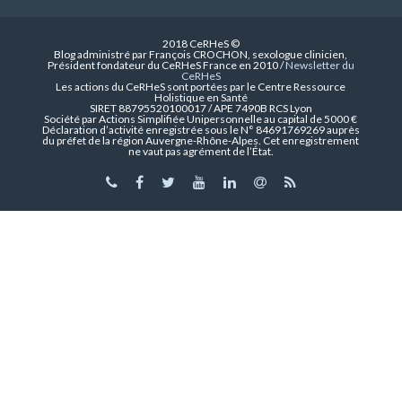
2018 CeRHeS ©
Blog administré par François CROCHON, sexologue clinicien,
Président fondateur du CeRHeS France en 2010 /
Newsletter du
CeRHeS
Les actions du CeRHeS sont portées par le Centre Ressource
Holistique en Santé
SIRET 88795520100017 / APE 7490B RCS Lyon
Société par Actions Simplifiée Unipersonnelle au capital de 5000 €
Déclaration d’activité enregistrée sous le N° 84691769269 auprès
du préfet de la région Auvergne-Rhône-Alpes. Cet enregistrement
ne vaut pas agrément de l’État.