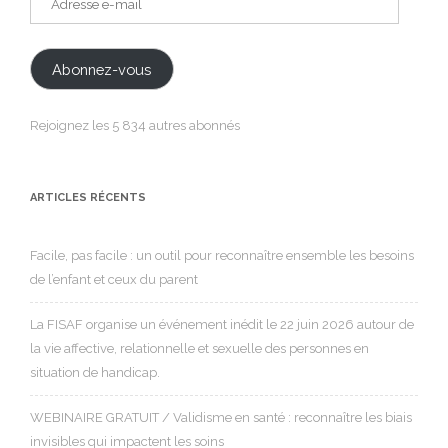
e-
mail
Abonnez-vous
Rejoignez les 5 834 autres abonnés
ARTICLES RÉCENTS
Facile, pas facile : un outil pour reconnaître ensemble les besoins
de l’enfant et ceux du parent
La FISAF organise un événement inédit le 22 juin 2026 autour de
la vie affective, relationnelle et sexuelle des personnes en
situation de handicap.
WEBINAIRE GRATUIT / Validisme en santé : reconnaître les biais
invisibles qui impactent les soins