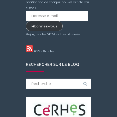
notification de chaque nouvel article par
e-mail.
Adresse
e-
mail
Abonnez-vous
Rejoignez les 5 834 autres abonnés
RSS - Articles
RECHERCHER SUR LE BLOG
Search
for: