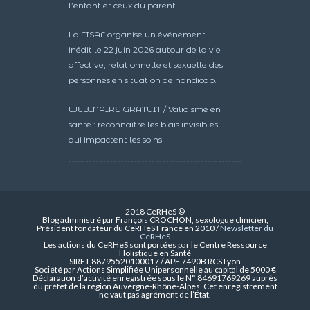
l’enfant et ceux du parent
La FISAF organise un événement
inédit le 22 juin 2026 autour de la vie
affective, relationnelle et sexuelle des
personnes en situation de handicap.
WEBINAIRE GRATUIT / Validisme en
santé : reconnaître les biais invisibles
qui impactent les soins
2018 CeRHeS ©
Blog administré par François CROCHON, sexologue clinicien,
Président fondateur du CeRHeS France en 2010 /
Newsletter du
CeRHeS
Les actions du CeRHeS sont portées par le Centre Ressource
Holistique en Santé
SIRET 88795520100017 / APE 7490B RCS Lyon
Société par Actions Simplifiée Unipersonnelle au capital de 5000 €
Déclaration d’activité enregistrée sous le N° 84691769269 auprès
du préfet de la région Auvergne-Rhône-Alpes. Cet enregistrement
ne vaut pas agrément de l’État.