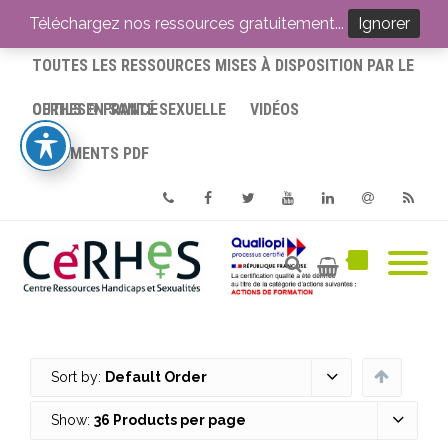
ACCUEIL
Téléchargez nos ressources gratuitement...
Ignorer
TOUTES LES RESSOURCES MISES À DISPOSITION PAR LE
CERHES® FRANCE
OUTILS EN SANTÉ SEXUELLE
VIDÉOS
DOCUMENTS PDF
Phone
Facebook
Twitter
Youtube
Linkedin
Email
RSS
Sort by:
Default Order
Show:
36 Products per page