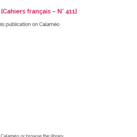
[Cahiers français – N° 411]
his publication on Calaméo
t
Calaméo
or
browse
the library.