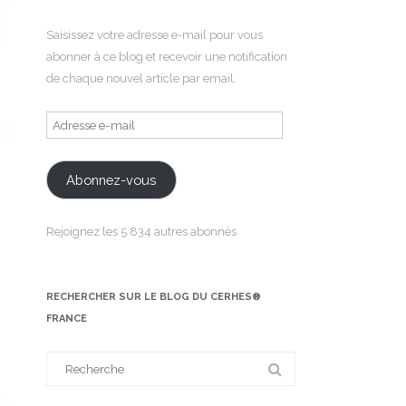
Saisissez votre adresse e-mail pour vous
abonner à ce blog et recevoir une notification
de chaque nouvel article par email.
Adresse
e-
mail
Abonnez-vous
Rejoignez les 5 834 autres abonnés
RECHERCHER SUR LE BLOG DU CERHES®
FRANCE
Search
for: