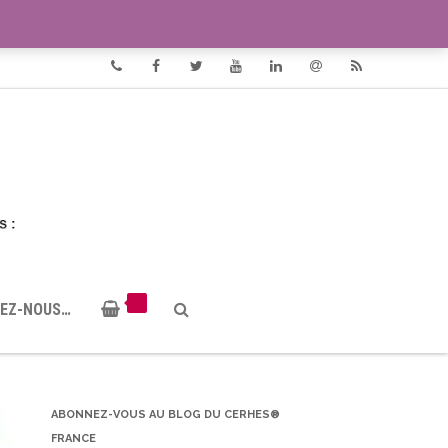
VIDÉOS
DOCUMENTS PDF
Phone
Facebook
Twitter
Youtube
Linkedin
Email
RSS
EZ-NOUS…
ABONNEZ-VOUS AU BLOG DU CERHES®
FRANCE