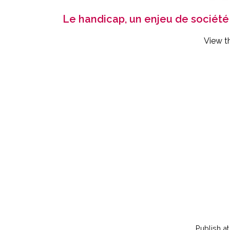
Le handicap, un enjeu de société 
View t
Publish
a