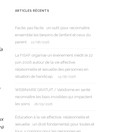
ARTICLES RÉCENTS
Facile, pas facile : un outil pour reconnaître
ensemble les besoins de l’enfant et ceux du
parent
22/06/2026
la
La FISAF organise un événement inédit le 22
juin 2026 autour de la vie affective,
relationnelle et sexuelle des personnes en
situation de handicap.
15/06/2026
a
WEBINAIRE GRATUIT / Validisme en santé :
reconnaître les biais invisibles qui impactent
les soins
26/05/2026
Éducation à la vie affective, relationnelle et
ux
sexuelle : un droit fondamental pour toutes et
ré
tous, y compris pour les personnes en