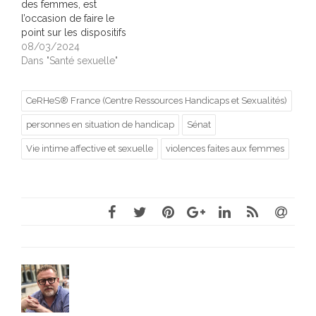
des femmes, est
l’occasion de faire le
point sur les dispositifs
et les avancées
08/03/2024
permettant de mieux
Dans "Santé sexuelle"
prendre en compte les
besoins et les attentes
CeRHeS® France (Centre Ressources Handicaps et Sexualités)
des femmes en situation
de handicap. C’est
personnes en situation de handicap
Sénat
également l’occasion de
continuer à s’interroger
Vie intime affective et sexuelle
violences faites aux femmes
sur la situation des
femmes…