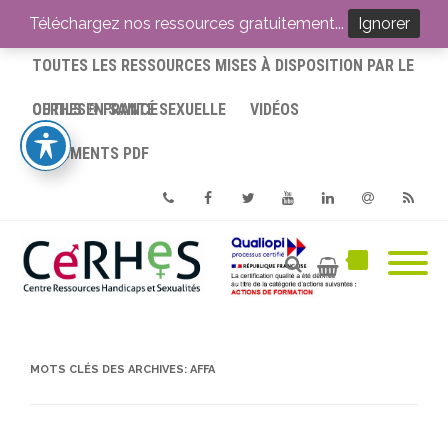
ACCUEIL
Téléchargez nos ressources gratuitement...
Ignorer
TOUTES LES RESSOURCES MISES À DISPOSITION PAR LE
CERHES® FRANCE
OUTILS EN SANTÉ SEXUELLE
VIDÉOS
DOCUMENTS PDF
Phone
Facebook
Twitter
Youtube
Linkedin
Email
RSS
MOTS CLÉS DES ARCHIVES:
AFFA