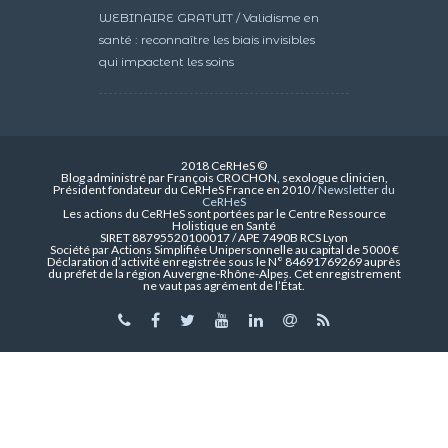
WEBINAIRE GRATUIT / Validisme en
santé : reconnaître les biais invisibles
qui impactent les soins
2018 CeRHeS ©
Blog administré par François CROCHON, sexologue clinicien,
Président fondateur du CeRHeS France en 2010 /
Newsletter du
CeRHeS
Les actions du CeRHeS sont portées par le Centre Ressource
Holistique en Santé
SIRET 88795520100017 / APE 7490B RCS Lyon
Société par Actions Simplifiée Unipersonnelle au capital de 5000 €
Déclaration d’activité enregistrée sous le N° 84691769269 auprès
du préfet de la région Auvergne-Rhône-Alpes. Cet enregistrement
ne vaut pas agrément de l’État.