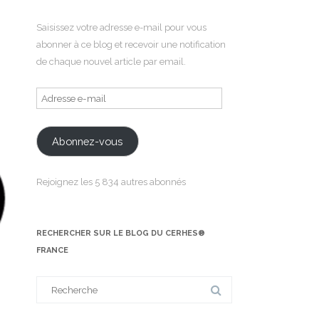
Saisissez votre adresse e-mail pour vous
abonner à ce blog et recevoir une notification
de chaque nouvel article par email.
Adresse
e-
mail
Abonnez-vous
Rejoignez les 5 834 autres abonnés
RECHERCHER SUR LE BLOG DU CERHES®
FRANCE
Search
for: