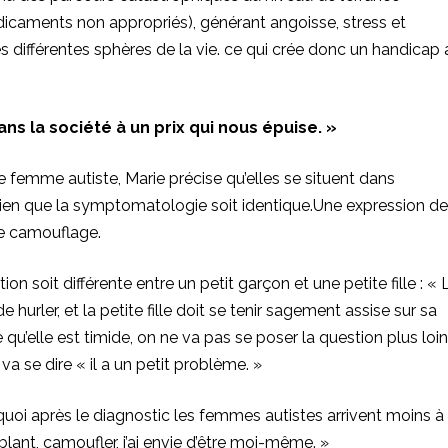
icaments non appropriés), générant angoisse, stress et
différentes sphères de la vie. ce qui crée donc un handicap 
ans la société à un prix qui nous épuise. »
 femme autiste, Marie précise qu’elles se situent dans
, bien que la symptomatologie soit identique.Une expression de
le camouflage.
on soit différente entre un petit garçon et une petite fille : « 
e hurler, et la petite fille doit se tenir sagement assise sur sa
re qu’elle est timide, on ne va pas se poser la question plus loin
 va se dire « il a un petit problème. »
oi après le diagnostic les femmes autistes arrivent moins à
blant, camoufler, j’ai envie d’être moi-même. »