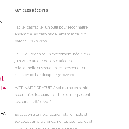
ARTICLES RÉCENTS
s,
Facile, pas facile : un outil pour reconnaître
ensemble les besoins de l’enfant et ceux du
parent
22/06/2026
La FISAF organise un événement inédit le 22
juin 2026 autour de la vie affective,
relationnelle et sexuelle des personnes en
situation de handicap.
15/06/2026
et
ule
WEBINAIRE GRATUIT / Validisme en santé :
reconnaître les biais invisibles qui impactent
les soins
26/05/2026
AFFA
Éducation à la vie affective, relationnelle et
sexuelle : un droit fondamental pour toutes et
tous, y compris pour les personnes en