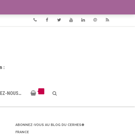
VIDÉOS
DOCUMENTS PDF
Phone
Facebook
Twitter
Youtube
Linkedin
Email
RSS
EZ-NOUS…
ABONNEZ-VOUS AU BLOG DU CERHES®
FRANCE