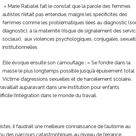
» Marie Rabatel fait le constat que la parole des femmes
autistes n’était pas entendue, malgré les spécificités des
femmes comme les problématiques liées au diagnostic (so
diagnostic), à la maternité (risque de signalement des servi
sociaux), aux violences psychologiques, conjugales, sexuell
institutionnelles
Elle évoque ensuite son camouflage : « Se fondre dans la
masse le plus longtemps possible jusqu’à épuisement total 
Victime d’agressions sexuelles et de harcèlement scolaire.
 travaillait auparavant dans une institution pour enfants
fficile l’intégration dans le monde du travail.
stes, il faudrait une meilleure connaissance de l’autisme au
 des parcours catastrophiques au niveau de l’errance