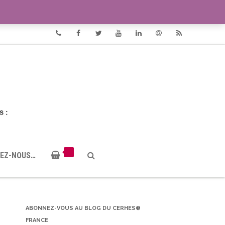
VIDÉOS
DOCUMENTS PDF
Phone
Facebook
Twitter
Youtube
Linkedin
Email
RSS
EZ-NOUS…
ABONNEZ-VOUS AU BLOG DU CERHES®
FRANCE