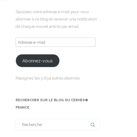
Saisissez votre adresse e-mail pour vous
abonner à ce blog et recevoir une notification
de chaque nouvel article par email.
Adresse
e-
mail
Abonnez-vous
Rejoignez les 5 834 autres abonnés
RECHERCHER SUR LE BLOG DU CERHES®
FRANCE
Search
for: