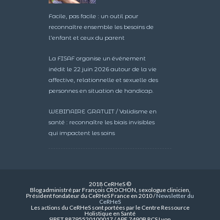
Facile, pas facile : un outil pour
reconnaître ensemble les besoins de
l’enfant et ceux du parent
La FISAF organise un événement
inédit le 22 juin 2026 autour de la vie
affective, relationnelle et sexuelle des
personnes en situation de handicap.
WEBINAIRE GRATUIT / Validisme en
santé : reconnaître les biais invisibles
qui impactent les soins
2018 CeRHeS ©
Blog administré par François CROCHON, sexologue clinicien,
Président fondateur du CeRHeS France en 2010 /
Newsletter du
CeRHeS
Les actions du CeRHeS sont portées par le Centre Ressource
Holistique en Santé
SIRET 88795520100017 / APE 7490B RCS Lyon