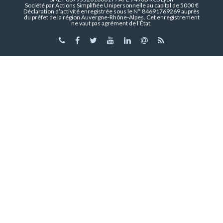
Société par Actions Simplifiée Unipersonnelle au capital de 5000 €
Déclaration d’activité enregistrée sous le N° 84691769269 auprès
du préfet de la région Auvergne-Rhône-Alpes. Cet enregistrement
ne vaut pas agrément de l’État.