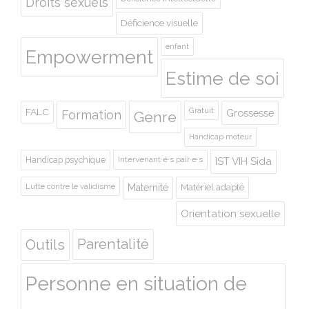
Droits sexuels
Déficience visuelle
enfant
Empowerment
Estime de soi
Gratuit
FALC
Grossesse
Formation
Genre
Handicap moteur
Handicap psychique
Intervenant·e·s pair·e·s
IST VIH Sida
Lutte contre le validisme
Maternité
Matériel adapté
Orientation sexuelle
Outils
Parentalité
Personne en situation de