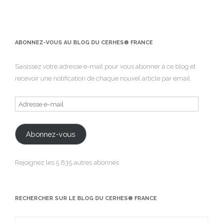
ABONNEZ-VOUS AU BLOG DU CERHES® FRANCE
Saisissez votre adresse e-mail pour vous abonner à ce blog et
recevoir une notification de chaque nouvel article par email.
Adresse
e-
mail
Abonnez-vous
Rejoignez les 5 835 autres abonnés
RECHERCHER SUR LE BLOG DU CERHES® FRANCE
Search