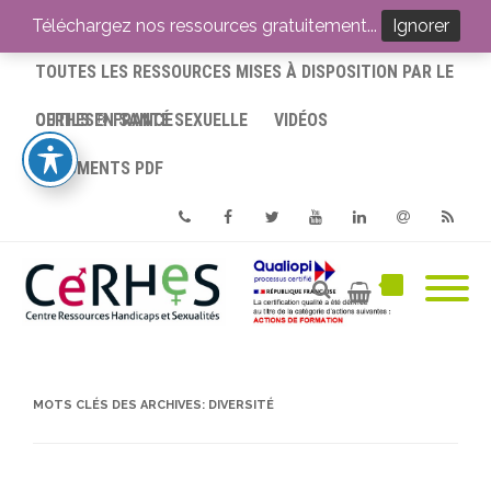
ACCUEIL
Téléchargez nos ressources gratuitement...
Ignorer
TOUTES LES RESSOURCES MISES À DISPOSITION PAR LE
CERHES® FRANCE
OUTILS EN SANTÉ SEXUELLE
VIDÉOS
DOCUMENTS PDF
Phone
Facebook
Twitter
Youtube
Linkedin
Email
RSS
MOTS CLÉS DES ARCHIVES:
DIVERSITÉ