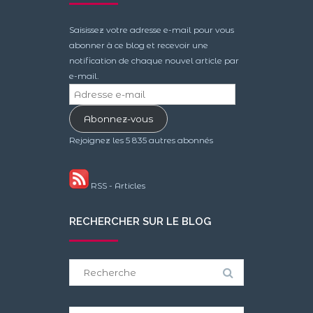
Saisissez votre adresse e-mail pour vous
abonner à ce blog et recevoir une
notification de chaque nouvel article par
e-mail.
Adresse
e-
Abonnez-vous
mail
Rejoignez les 5 835 autres abonnés
RSS - Articles
RECHERCHER SUR LE BLOG
Search
for: