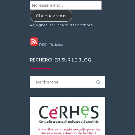
Adresse
e-
Abonnez-vous
mail
Rejoignez les 5 834 autres abonnés
RSS - Articles
RECHERCHER SUR LE BLOG
Search
for: