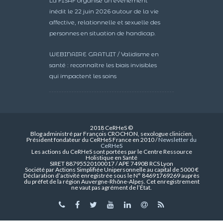
La FISAF organise un événement
inédit le 22 juin 2026 autour de la vie
affective, relationnelle et sexuelle des
personnes en situation de handicap.
WEBINAIRE GRATUIT / Validisme en
santé : reconnaître les biais invisibles
qui impactent les soins
2018 CeRHeS ©
Blog administré par François CROCHON, sexologue clinicien,
Président fondateur du CeRHeS France en 2010 /
Newsletter du
CeRHeS
Les actions du CeRHeS sont portées par le Centre Ressource
Holistique en Santé
SIRET 88795520100017 / APE 7490B RCS Lyon
Société par Actions Simplifiée Unipersonnelle au capital de 5000 €
Déclaration d’activité enregistrée sous le N° 84691769269 auprès
du préfet de la région Auvergne-Rhône-Alpes. Cet enregistrement
ne vaut pas agrément de l’État.