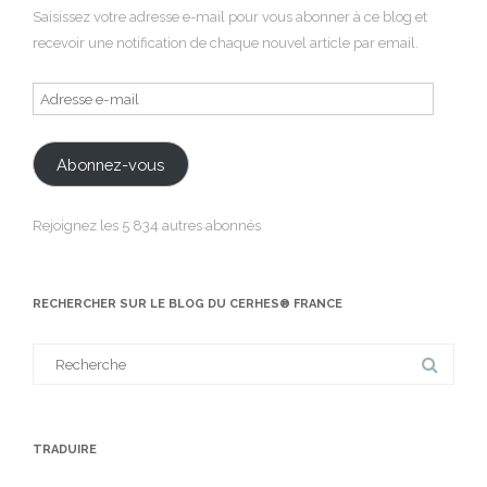
Saisissez votre adresse e-mail pour vous abonner à ce blog et
recevoir une notification de chaque nouvel article par email.
Adresse
e-
mail
Abonnez-vous
Rejoignez les 5 834 autres abonnés
RECHERCHER SUR LE BLOG DU CERHES® FRANCE
Search
for:
TRADUIRE