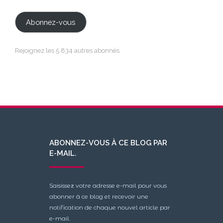
e-
mail
Abonnez-vous
Rejoignez les 5 834 autres abonnés
ABONNEZ-VOUS À CE BLOG PAR
E-MAIL.
Saisissez votre adresse e-mail pour vous
abonner à ce blog et recevoir une
notification de chaque nouvel article par
e-mail.