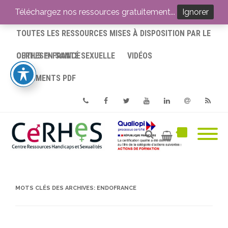
ACCUEIL
Téléchargez nos ressources gratuitement...
Ignorer
TOUTES LES RESSOURCES MISES À DISPOSITION PAR LE
CERHES® FRANCE
OUTILS EN SANTÉ SEXUELLE
VIDÉOS
DOCUMENTS PDF
Phone
Facebook
Twitter
Youtube
Linkedin
Email
RSS
MOTS CLÉS DES ARCHIVES:
ENDOFRANCE