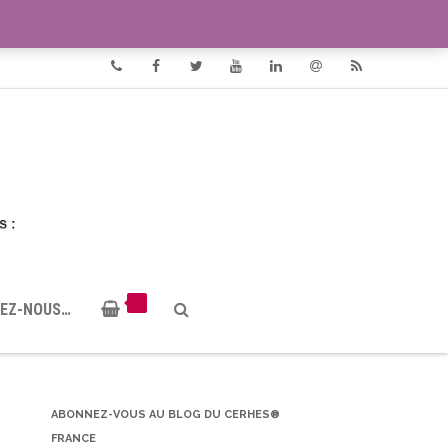
VIDÉOS
DOCUMENTS PDF
Phone
Facebook
Twitter
Youtube
Linkedin
Email
RSS
EZ-NOUS…
ABONNEZ-VOUS AU BLOG DU CERHES®
FRANCE