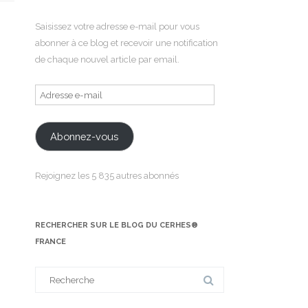
Saisissez votre adresse e-mail pour vous
abonner à ce blog et recevoir une notification
de chaque nouvel article par email.
Adresse
e-
mail
Abonnez-vous
Rejoignez les 5 835 autres abonnés
RECHERCHER SUR LE BLOG DU CERHES®
FRANCE
Search
for: