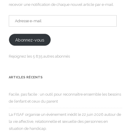
recevoir une notification de chaque nouvel article par e-mail.
Adresse
e-
mail
Abonnez-vous
Rejoignez les 5 835 autres abonnés
ARTICLES RÉCENTS
Facile, pas facile : un outil pour reconnaître ensemble les besoins
de l’enfant et ceux du parent
La FISAF organise un événement inédit le 22 juin 2026 autour de
la vie affective, relationnelle et sexuelle des personnes en
situation de handicap.