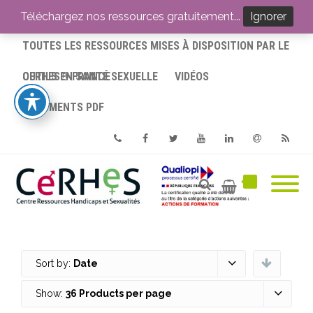
ACCUEIL
Téléchargez nos ressources gratuitement...
Ignorer
TOUTES LES RESSOURCES MISES À DISPOSITION PAR LE
CERHES® FRANCE
OUTILS EN SANTÉ SEXUELLE
VIDÉOS
DOCUMENTS PDF
Phone
Facebook
Twitter
Youtube
Linkedin
Email
RSS
Sort by:
Date
Show:
36 Products per page