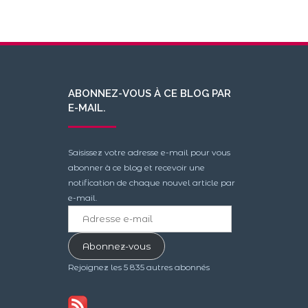
ABONNEZ-VOUS À CE BLOG PAR
E-MAIL.
Saisissez votre adresse e-mail pour vous
abonner à ce blog et recevoir une
notification de chaque nouvel article par
e-mail.
Adresse
e-
mail
Abonnez-vous
Rejoignez les 5 835 autres abonnés