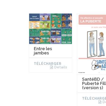
Entre les
jambes
TÉLÉCHARGER
Details
SantéBD /
Puberté Fil
(version 1)
TÉLÉCHARG
D