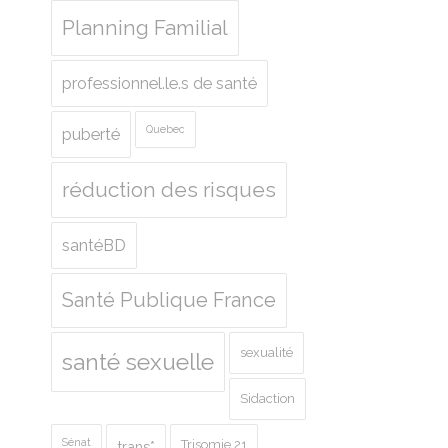
Planning Familial
professionnel.le.s de santé
Quebec
puberté
réduction des risques
santéBD
Santé Publique France
sexualité
santé sexuelle
Sidaction
Sénat
Trisomie 21
trans*