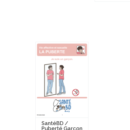
SantéBD /
Puberté Garçon