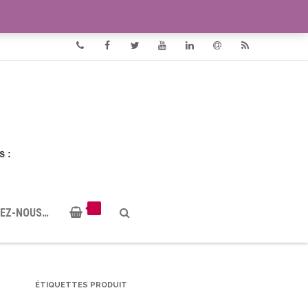
VIDÉOS
DOCUMENTS PDF
Phone
Facebook
Twitter
Youtube
Linkedin
Email
RSS
EZ-NOUS…
ÉTIQUETTES PRODUIT