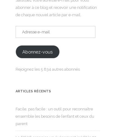
Saisissez votre adresse e-mail pour vous
abonner à ce blog et recevoir une notification
de chaque nouvel article par e-mail.
Adresse
e-
mail
Abonnez-vous
Rejoignez les 5 834 autres abonnés
ARTICLES RÉCENTS
Facile, pas facile : un outil pour reconnaître
ensemble les besoins de l’enfant et ceux du
parent