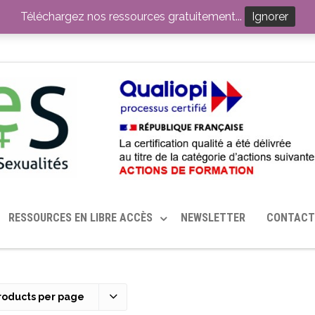
ITION PAR LE CERHES® FRANCE
OUTILS EN SANTÉ SEXUELLE
Téléchargez nos ressources gratuitement...
Ignorer
RESSOURCES EN LIBRE ACCÈS
NEWSLETTER
CONTACT
roducts per page