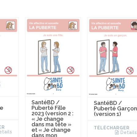
SantéBD /
SantéBD /
le
Puberté Fille
Puberté Garçon
2023 (version 2 :
(version 1)
« Je change
dans ma tête »
ER
TÉLÉCHARGER
et « Je change
etails
Details
dans mon